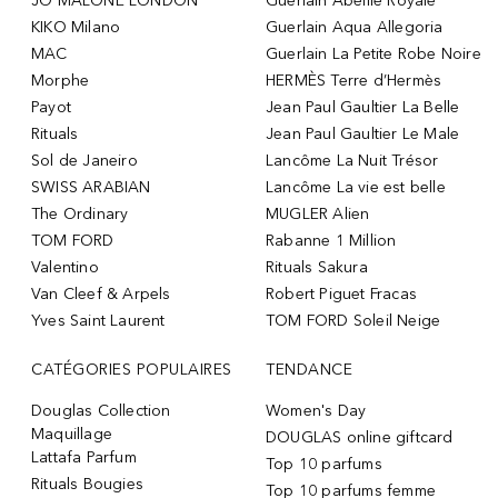
JO MALONE LONDON
Guerlain Abeille Royale
KIKO Milano
Guerlain Aqua Allegoria
MAC
Guerlain La Petite Robe Noire
Morphe
HERMÈS Terre d’Hermès
Payot
Jean Paul Gaultier La Belle
Rituals
Jean Paul Gaultier Le Male
Sol de Janeiro
Lancôme La Nuit Trésor
SWISS ARABIAN
Lancôme La vie est belle
The Ordinary
MUGLER Alien
TOM FORD
Rabanne 1 Million
Valentino
Rituals Sakura
Van Cleef & Arpels
Robert Piguet Fracas
Yves Saint Laurent
TOM FORD Soleil Neige
CATÉGORIES POPULAIRES
TENDANCE
Douglas Collection
Women's Day
Maquillage
DOUGLAS online giftcard
Lattafa Parfum
Top 10 parfums
Rituals Bougies
Top 10 parfums femme