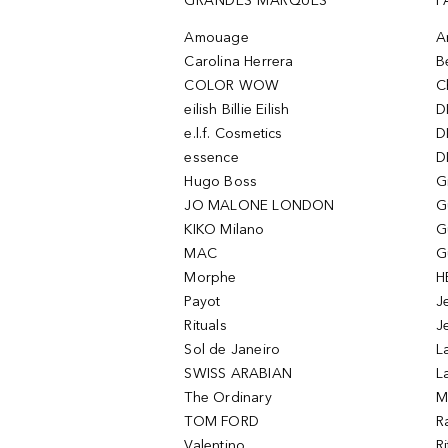
GRANDES MARQUES
P
Amouage
A
Carolina Herrera
B
COLOR WOW
C
eilish Billie Eilish
D
e.l.f. Cosmetics
D
essence
D
Hugo Boss
G
JO MALONE LONDON
G
KIKO Milano
G
MAC
G
Morphe
H
Payot
J
Rituals
J
Sol de Janeiro
L
SWISS ARABIAN
L
The Ordinary
M
TOM FORD
R
Valentino
R