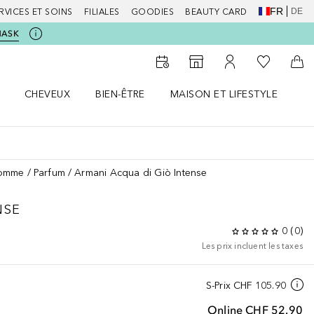
FR
DE
RVICES ET SOINS
FILIALES
GOODIES
BEAUTY CARD
MASK
Vers Ma Li
Vers le Storefinder
Vers Mon Compte
Vers
CHEVEUX
BIEN-ÊTRE
MAISON ET LIFESTYLE
D
orps le menu
Ouvrir Cheveux le menu
Ouvrir Bien-être le menu
Ouvrir Maison et Lifestyle le m
Ou
homme
Parfum
Armani Acqua di Giò Intense
NSE
0
(
0
)
Les prix incluent les taxes
S-Prix
CHF 105.90
Online
CHF 52.90