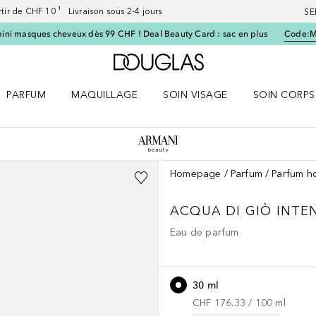
artir de CHF 10 ¹ Livraison sous 2-4 jours
SE
ini masques cheveux dès 99 CHF ! Deal Beauty Card : sac en plus
Code:
Vers l'accueil Douglas
PARFUM
MAQUILLAGE
SOIN VISAGE
SOIN CORPS
ES le menu
Ouvrir Parfum le menu
Ouvrir Maquillage le menu
Ouvrir Soin visage le menu
Ouvrir Soin c
Homepage
Parfum
Parfum 
ACQUA DI GIÒ
INTE
Eau de parfum
30 ml
CHF 176.33
 / 
100
ml