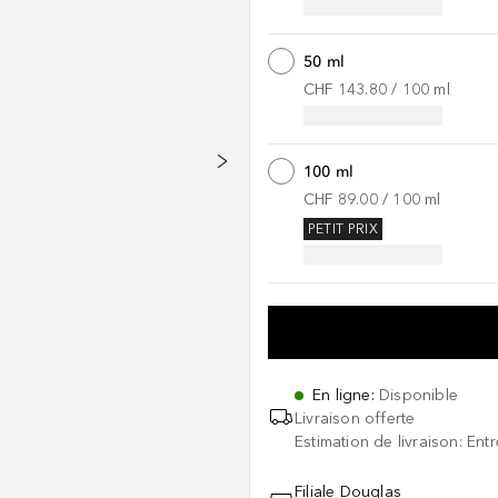
50 ml
CHF 143.80
 / 
100
ml
100 ml
CHF 89.00
 / 
100
ml
PETIT PRIX
En ligne
:
Disponible
Livraison offerte
Estimation de livraison: Ent
Filiale Douglas