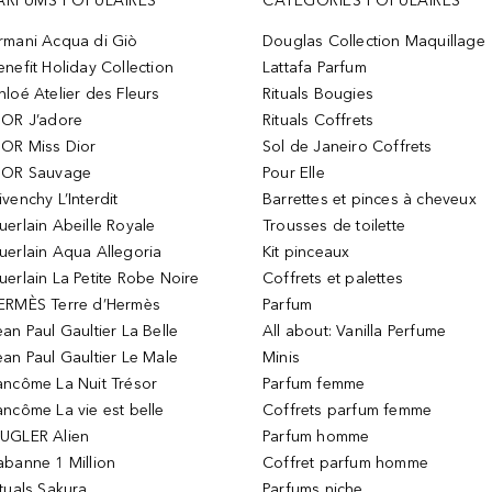
ARFUMS POPULAIRES
CATÉGORIES POPULAIRES
rmani Acqua di Giò
Douglas Collection Maquillage
enefit Holiday Collection
Lattafa Parfum
hloé Atelier des Fleurs
Rituals Bougies
IOR J’adore
Rituals Coffrets
IOR Miss Dior
Sol de Janeiro Coffrets
IOR Sauvage
Pour Elle
ivenchy L’Interdit
Barrettes et pinces à cheveux
uerlain Abeille Royale
Trousses de toilette
uerlain Aqua Allegoria
Kit pinceaux
uerlain La Petite Robe Noire
Coffrets et palettes
ERMÈS Terre d’Hermès
Parfum
ean Paul Gaultier La Belle
All about: Vanilla Perfume
ean Paul Gaultier Le Male
Minis
ancôme La Nuit Trésor
Parfum femme
ancôme La vie est belle
Coffrets parfum femme
UGLER Alien
Parfum homme
abanne 1 Million
Coffret parfum homme
ituals Sakura
Parfums niche