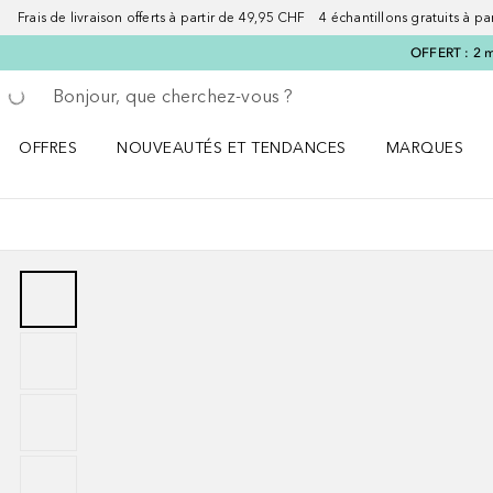
Frais de livraison offerts à partir de 49,95 CHF 4 échantillons gratuits à p
OFFERT : 2 m
Retourner
Exécuter la recherche
OFFRES
NOUVEAUTÉS ET TENDANCES
MARQUES
Ouvrir OFFRES le menu
Ouvrir NOUVEAUTÉS ET TENDANCES le menu
Ouvrir MARQU