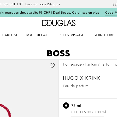
artir de CHF 10 ¹ Livraison sous 2-4 jours
SE
ini masques cheveux dès 99 CHF ! Deal Beauty Card : sac en plus
Code:
Vers l'accueil Douglas
PARFUM
MAQUILLAGE
SOIN VISAGE
SOIN CORPS
ES le menu
Ouvrir Parfum le menu
Ouvrir Maquillage le menu
Ouvrir Soin visage le menu
Ouvrir Soin c
Homepage
Parfum
Parfum 
HUGO
X KRINK
Eau de parfum
75 ml
CHF 116.00
 / 
100
ml