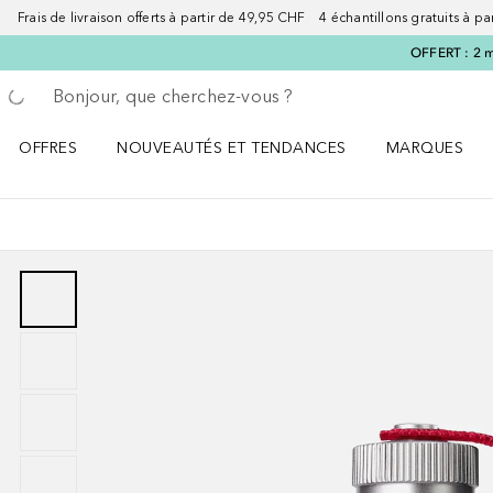
Frais de livraison offerts à partir de 49,95 CHF 4 échantillons gratuits à p
OFFERT : 2 m
Retourner
Exécuter la recherche
OFFRES
NOUVEAUTÉS ET TENDANCES
MARQUES
Ouvrir OFFRES le menu
Ouvrir NOUVEAUTÉS ET TENDANCES le menu
Ouvrir MARQU