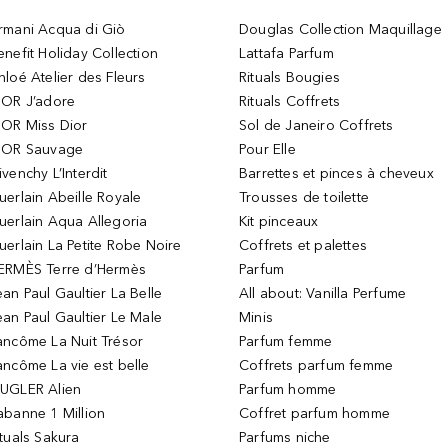
rmani Acqua di Giò
Douglas Collection Maquillage
enefit Holiday Collection
Lattafa Parfum
hloé Atelier des Fleurs
Rituals Bougies
IOR J’adore
Rituals Coffrets
IOR Miss Dior
Sol de Janeiro Coffrets
IOR Sauvage
Pour Elle
ivenchy L’Interdit
Barrettes et pinces à cheveux
uerlain Abeille Royale
Trousses de toilette
uerlain Aqua Allegoria
Kit pinceaux
uerlain La Petite Robe Noire
Coffrets et palettes
ERMÈS Terre d’Hermès
Parfum
ean Paul Gaultier La Belle
All about: Vanilla Perfume
ean Paul Gaultier Le Male
Minis
ancôme La Nuit Trésor
Parfum femme
ancôme La vie est belle
Coffrets parfum femme
UGLER Alien
Parfum homme
abanne 1 Million
Coffret parfum homme
ituals Sakura
Parfums niche