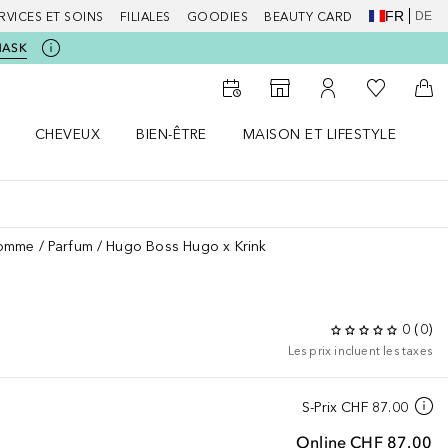
FR
DE
RVICES ET SOINS
FILIALES
GOODIES
BEAUTY CARD
MASK
Vers Ma Li
Vers le Storefinder
Vers Mon Compte
Vers
CHEVEUX
BIEN-ÊTRE
MAISON ET LIFESTYLE
D
orps le menu
Ouvrir Cheveux le menu
Ouvrir Bien-être le menu
Ouvrir Maison et Lifestyle le m
Ou
homme
Parfum
Hugo Boss Hugo x Krink
0
(
0
)
Les prix incluent les taxes
S-Prix
CHF 87.00
Online
CHF 87.00