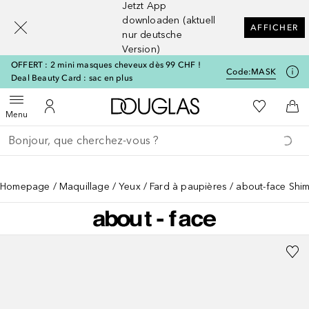
Jetzt App
[navigation.slideout.screenreader]
downloaden (aktuell
AFFICHER
nur deutsche
Version)
OFFERT : 2 mini masques cheveux dès 99 CHF !
Code:
MASK
Deal Beauty Card : sac en plus
Vers l'accueil Douglas
Vers Ma Li
Ouvrir le menu
Vers Mon Compte
Vers
Menu
Retourner
Exécuter la recherche
Homepage
Maquillage
Yeux
Fard à paupières
about-face Shim