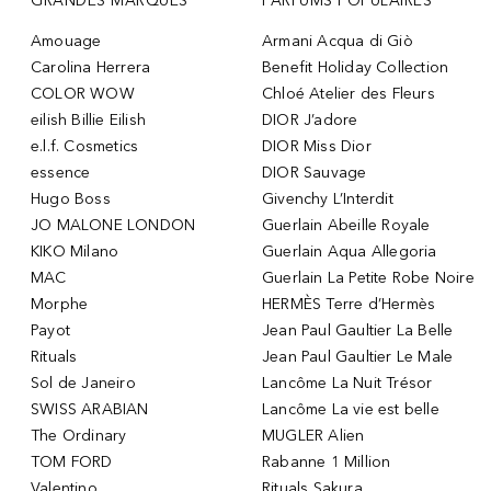
GRANDES MARQUES
PARFUMS POPULAIRES
Amouage
Armani Acqua di Giò
Carolina Herrera
Benefit Holiday Collection
COLOR WOW
Chloé Atelier des Fleurs
eilish Billie Eilish
DIOR J’adore
e.l.f. Cosmetics
DIOR Miss Dior
essence
DIOR Sauvage
Hugo Boss
Givenchy L’Interdit
JO MALONE LONDON
Guerlain Abeille Royale
KIKO Milano
Guerlain Aqua Allegoria
MAC
Guerlain La Petite Robe Noire
Morphe
HERMÈS Terre d’Hermès
Payot
Jean Paul Gaultier La Belle
Rituals
Jean Paul Gaultier Le Male
Sol de Janeiro
Lancôme La Nuit Trésor
SWISS ARABIAN
Lancôme La vie est belle
The Ordinary
MUGLER Alien
TOM FORD
Rabanne 1 Million
Valentino
Rituals Sakura