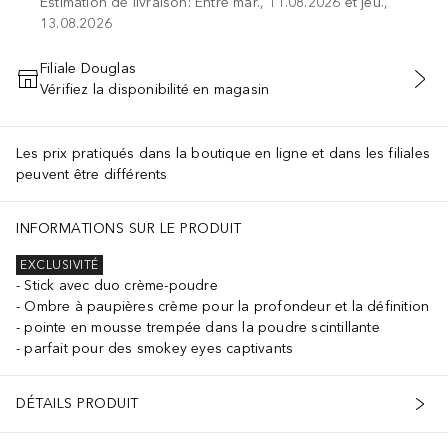
Estimation de livraison: Entre mar., 11.08.2026 et jeu.,
13.08.2026
Filiale Douglas
Vérifiez la disponibilité en magasin
AJOUTER AU PANIER
Les prix pratiqués dans la boutique en ligne et dans les filiales
peuvent être différents
ethanol, Caprylyl Glycol, Tin Oxide, Triethoxycaprylylsilane, Helia
INFORMATIONS SUR LE PRODUIT
EXCLUSIVITÉ
Stick avec duo crème-poudre
Ombre à paupières crème pour la profondeur et la définition
pointe en mousse trempée dans la poudre scintillante
parfait pour des smokey eyes captivants
DÉTAILS PRODUIT