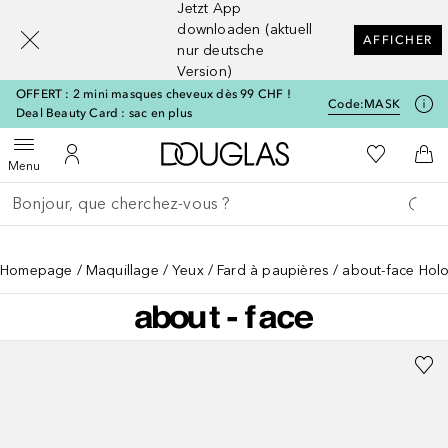
Jetzt App
[navigation.slideout.screenreader]
downloaden (aktuell
AFFICHER
nur deutsche
Version)
OFFERT : 2 mini masques cheveux dès 99 CHF !
Code:
MASK
Deal Beauty Card : sac en plus
Vers l'accueil Douglas
Vers Ma Li
Ouvrir le menu
Vers Mon Compte
Vers
Menu
Retourner
Exécuter la recherche
Homepage
Maquillage
Yeux
Fard à paupières
about-face Holo