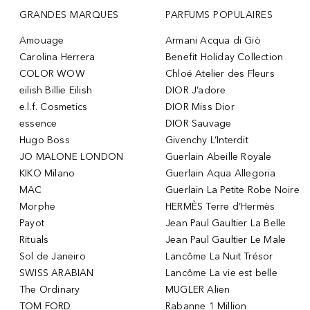
GRANDES MARQUES
PARFUMS POPULAIRES
Amouage
Armani Acqua di Giò
Carolina Herrera
Benefit Holiday Collection
COLOR WOW
Chloé Atelier des Fleurs
eilish Billie Eilish
DIOR J’adore
e.l.f. Cosmetics
DIOR Miss Dior
essence
DIOR Sauvage
Hugo Boss
Givenchy L’Interdit
JO MALONE LONDON
Guerlain Abeille Royale
KIKO Milano
Guerlain Aqua Allegoria
MAC
Guerlain La Petite Robe Noire
Morphe
HERMÈS Terre d’Hermès
Payot
Jean Paul Gaultier La Belle
Rituals
Jean Paul Gaultier Le Male
Sol de Janeiro
Lancôme La Nuit Trésor
SWISS ARABIAN
Lancôme La vie est belle
The Ordinary
MUGLER Alien
TOM FORD
Rabanne 1 Million