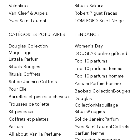
Valentino
Rituals Sakura
Van Cleef & Arpels
Robert Piguet Fracas
Yves Saint Laurent
TOM FORD Soleil Neige
CATÉGORIES POPULAIRES
TENDANCE
Douglas Collection
Women's Day
Maquillage
DOUGLAS online giftcard
Lattafa Parfum
Top 10 parfums
Rituals Bougies
Top 10 parfums femme
Rituals Coffrets
Top 10 parfums homme
Sol de Janeiro Coffrets
Armani Parfum homme
Pour Elle
Baobab CollectionBougies
Barrettes et pinces à cheveux
Douglas
Trousses de toilette
CollectionMaquillage
Kit pinceaux
RitualsBougies
Coffrets et palettes
Sol de JaneiroParfum
Parfum
Yves Saint LaurentCoffrets
parfum femme
All about: Vanilla Perfume
Coloration temporaire