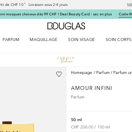
artir de CHF 10 ¹ Livraison sous 2-4 jours
SE
ini masques cheveux dès 99 CHF ! Deal Beauty Card : sac en plus
Code:
Vers l'accueil Douglas
PARFUM
MAQUILLAGE
SOIN VISAGE
SOIN CORPS
ES le menu
Ouvrir Parfum le menu
Ouvrir Maquillage le menu
Ouvrir Soin visage le menu
Ouvrir Soin c
Homepage
Parfum
Parfum u
AMOUR INFINI
Parfum
50 ml
CHF 206.00
 / 
100
ml