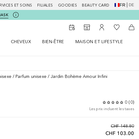
FR
DE
RVICES ET SOINS
FILIALES
GOODIES
BEAUTY CARD
MASK
Vers Ma Li
Vers le Storefinder
Vers Mon Compte
Vers
CHEVEUX
BIEN-ÊTRE
MAISON ET LIFESTYLE
D
orps le menu
Ouvrir Cheveux le menu
Ouvrir Bien-être le menu
Ouvrir Maison et Lifestyle le m
Ou
nisexe
Parfum unisexe
Jardin Bohème Amour Infini
0
(
0
)
Les prix incluent les taxes
CHF 148.80
CHF 103.00