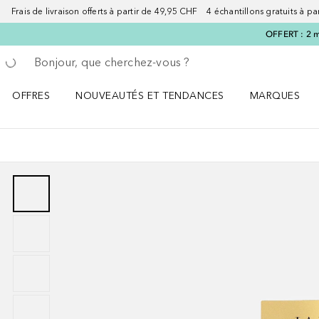
Frais de livraison offerts à partir de 49,95 CHF 4 échantillons gratuits à p
OFFERT : 2 m
Retourner
Exécuter la recherche
OFFRES
NOUVEAUTÉS ET TENDANCES
MARQUES
Ouvrir OFFRES le menu
Ouvrir NOUVEAUTÉS ET TENDANCES le menu
Ouvrir MARQU