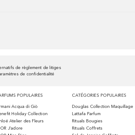
rnatifs de règlement de litiges
aramètres de confidentialité
ARFUMS POPULAIRES
CATÉGORIES POPULAIRES
rmani Acqua di Giò
Douglas Collection Maquillage
enefit Holiday Collection
Lattafa Parfum
hloé Atelier des Fleurs
Rituals Bougies
IOR J’adore
Rituals Coffrets