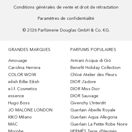
Conditions générales de vente et droit de rétractation
Paramètres de confidentialité
©
2026
Parfümerie Douglas GmbH & Co. KG.
GRANDES MARQUES
PARFUMS POPULAIRES
Amouage
Armani Acqua di Giò
Carolina Herrera
Benefit Holiday Collection
COLOR WOW
Chloé Atelier des Fleurs
eilish Billie Eilish
DIOR J’adore
e.l.f. Cosmetics
DIOR Miss Dior
essence
DIOR Sauvage
Hugo Boss
Givenchy L’Interdit
JO MALONE LONDON
Guerlain Abeille Royale
KIKO Milano
Guerlain Aqua Allegoria
MAC
Guerlain La Petite Robe Noire
Morphe
HERMÈS Terre d’Hermès