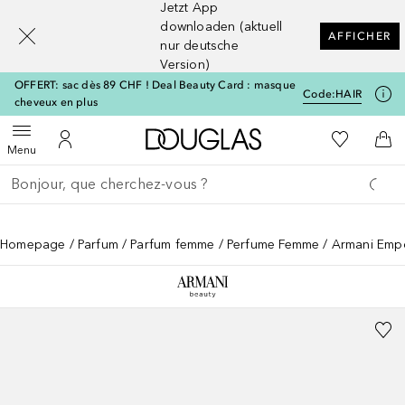
Jetzt App
[navigation.slideout.screenreader]
downloaden (aktuell
AFFICHER
nur deutsche
Version)
OFFERT: sac dès 89 CHF ! Deal Beauty Card : masque
Code:
HAIR
cheveux en plus
Vers l'accueil Douglas
Vers Ma Li
Ouvrir le menu
Vers Mon Compte
Vers
Menu
Retourner
Exécuter la recherche
Homepage
Parfum
Parfum femme
Perfume Femme
Armani Empo