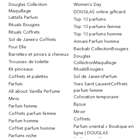
Douglas Collection
Women's Day
Maquillage
DOUGLAS online giftcard
Lattafa Parfum
Top 10 parfums
Rituals Bougies
Top 10 parfums femme
Rituals Coffrets
Top 10 parfums homme
Sol de Janeiro Coffrets
Armani Parfum homme
Pour Elle
Baobab CollectionBougies
Barrettes et pinces à cheveux
Douglas
Trousses de toilette
CollectionMaquillage
Kit pinceaux
RitualsBougies
Coffrets et palettes
Sol de JaneiroParfum
Parfum
Yves Saint LaurentCoffrets
parfum femme
All about: Vanilla Perfume
Coloration temporaire
Minis
Bijoux
Parfum femme
Miroir
Coffrets parfum femme
Coffrets
Parfum homme
Parfum oriental » Boutique en
Coffret parfum homme
ligne | DOUGLAS
Parfums niche