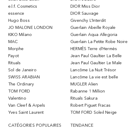
e.l.f. Cosmetics
DIOR Miss Dior
essence
DIOR Sauvage
Hugo Boss
Givenchy L’Interdit
JO MALONE LONDON
Guerlain Abeille Royale
KIKO Milano
Guerlain Aqua Allegoria
MAC
Guerlain La Petite Robe Noire
Morphe
HERMÈS Terre d’Hermès
Payot
Jean Paul Gaultier La Belle
Rituals
Jean Paul Gaultier Le Male
Sol de Janeiro
Lancôme La Nuit Trésor
SWISS ARABIAN
Lancôme La vie est belle
The Ordinary
MUGLER Alien
TOM FORD
Rabanne 1 Million
Valentino
Rituals Sakura
Van Cleef & Arpels
Robert Piguet Fracas
Yves Saint Laurent
TOM FORD Soleil Neige
CATÉGORIES POPULAIRES
TENDANCE