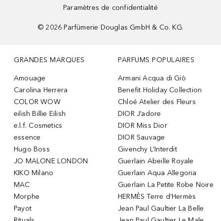
Paramètres de confidentialité
©
2026
Parfümerie Douglas GmbH & Co. KG.
GRANDES MARQUES
PARFUMS POPULAIRES
Amouage
Armani Acqua di Giò
Carolina Herrera
Benefit Holiday Collection
COLOR WOW
Chloé Atelier des Fleurs
eilish Billie Eilish
DIOR J’adore
e.l.f. Cosmetics
DIOR Miss Dior
essence
DIOR Sauvage
Hugo Boss
Givenchy L’Interdit
JO MALONE LONDON
Guerlain Abeille Royale
KIKO Milano
Guerlain Aqua Allegoria
MAC
Guerlain La Petite Robe Noire
Morphe
HERMÈS Terre d’Hermès
Payot
Jean Paul Gaultier La Belle
Rituals
Jean Paul Gaultier Le Male