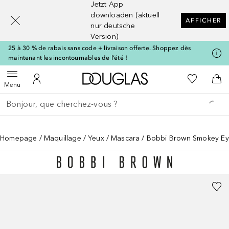
Jetzt App
[navigation.slideout.screenreader]
downloaden (aktuell
AFFICHER
nur deutsche
Version)
25 à 30 % de rabais sans code + livraison offerte. Shoppez dès
maintenant les incontournables de l’été !
Vers l'accueil Douglas
Vers Ma Li
Ouvrir le menu
Vers Mon Compte
Vers
Menu
Retourner
Exécuter la recherche
Homepage
Maquillage
Yeux
Mascara
Bobbi Brown Smokey E