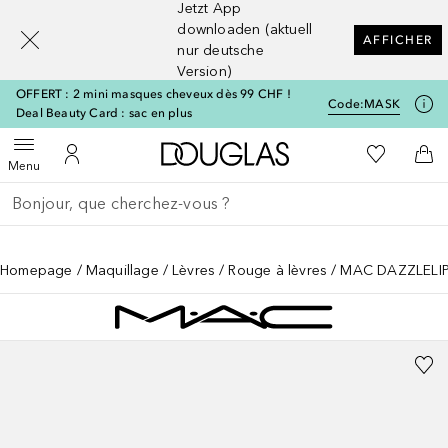
Jetzt App
[navigation.slideout.screenreader]
downloaden (aktuell
AFFICHER
nur deutsche
Version)
OFFERT : 2 mini masques cheveux dès 99 CHF !
Code:
MASK
Deal Beauty Card : sac en plus
Vers l'accueil Douglas
Vers Ma Li
Ouvrir le menu
Vers Mon Compte
Vers
Menu
Retourner
Exécuter la recherche
Homepage
Maquillage
Lèvres
Rouge à lèvres
MAC DAZZLELI