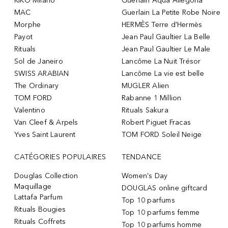
KIKO Milano
Guerlain Aqua Allegoria
MAC
Guerlain La Petite Robe Noire
Morphe
HERMÈS Terre d’Hermès
Payot
Jean Paul Gaultier La Belle
Rituals
Jean Paul Gaultier Le Male
Sol de Janeiro
Lancôme La Nuit Trésor
SWISS ARABIAN
Lancôme La vie est belle
The Ordinary
MUGLER Alien
TOM FORD
Rabanne 1 Million
Valentino
Rituals Sakura
Van Cleef & Arpels
Robert Piguet Fracas
Yves Saint Laurent
TOM FORD Soleil Neige
CATÉGORIES POPULAIRES
TENDANCE
Douglas Collection
Women's Day
Maquillage
DOUGLAS online giftcard
Lattafa Parfum
Top 10 parfums
Rituals Bougies
Top 10 parfums femme
Rituals Coffrets
Top 10 parfums homme