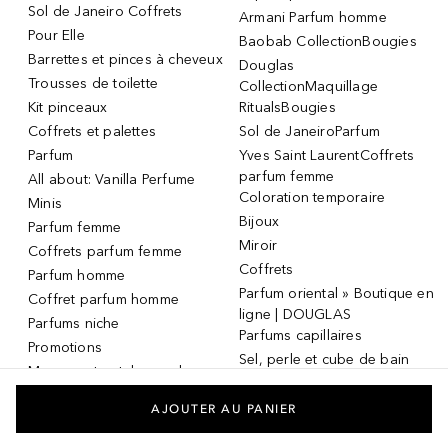
Sol de Janeiro Coffrets
Armani Parfum homme
Pour Elle
Baobab CollectionBougies
Barrettes et pinces à cheveux
Douglas
Trousses de toilette
CollectionMaquillage
Kit pinceaux
RitualsBougies
Coffrets et palettes
Sol de JaneiroParfum
Parfum
Yves Saint LaurentCoffrets
parfum femme
All about: Vanilla Perfume
Coloration temporaire
Minis
Bijoux
Parfum femme
Miroir
Coffrets parfum femme
Coffrets
Parfum homme
Parfum oriental » Boutique en
Coffret parfum homme
ligne | DOUGLAS
Parfums niche
Parfums capillaires
Promotions
Sel, perle et cube de bain
Masque et patch pour les
Dermaroller
yeux
Masque et patch pour les
AJOUTER AU PANIER
yeux