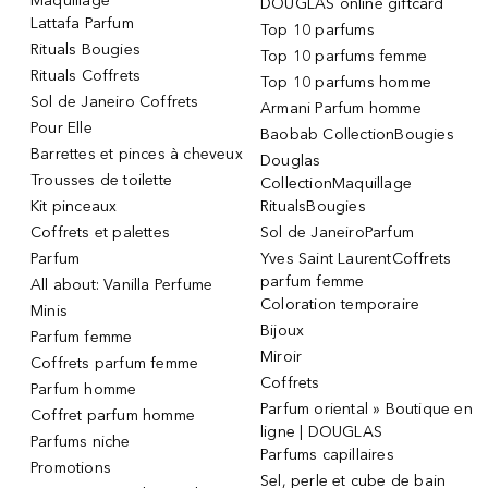
Maquillage
DOUGLAS online giftcard
Lattafa Parfum
Top 10 parfums
Rituals Bougies
Top 10 parfums femme
Rituals Coffrets
Top 10 parfums homme
Sol de Janeiro Coffrets
Armani Parfum homme
Pour Elle
Baobab CollectionBougies
Barrettes et pinces à cheveux
Douglas
Trousses de toilette
CollectionMaquillage
Kit pinceaux
RitualsBougies
Coffrets et palettes
Sol de JaneiroParfum
Parfum
Yves Saint LaurentCoffrets
parfum femme
All about: Vanilla Perfume
Coloration temporaire
Minis
Bijoux
Parfum femme
Miroir
Coffrets parfum femme
Coffrets
Parfum homme
Parfum oriental » Boutique en
Coffret parfum homme
ligne | DOUGLAS
Parfums niche
Parfums capillaires
Promotions
Sel, perle et cube de bain