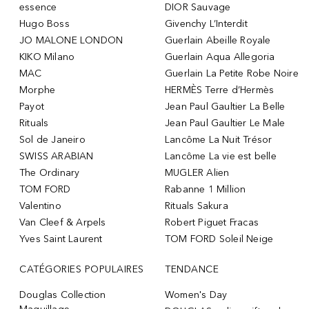
essence
DIOR Sauvage
Hugo Boss
Givenchy L’Interdit
JO MALONE LONDON
Guerlain Abeille Royale
KIKO Milano
Guerlain Aqua Allegoria
MAC
Guerlain La Petite Robe Noire
Morphe
HERMÈS Terre d’Hermès
Payot
Jean Paul Gaultier La Belle
Rituals
Jean Paul Gaultier Le Male
Sol de Janeiro
Lancôme La Nuit Trésor
SWISS ARABIAN
Lancôme La vie est belle
The Ordinary
MUGLER Alien
TOM FORD
Rabanne 1 Million
Valentino
Rituals Sakura
Van Cleef & Arpels
Robert Piguet Fracas
Yves Saint Laurent
TOM FORD Soleil Neige
CATÉGORIES POPULAIRES
TENDANCE
Douglas Collection
Women's Day