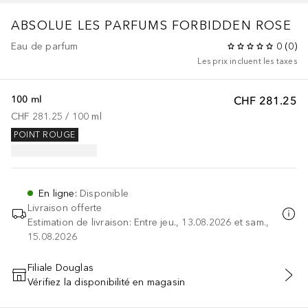
ABSOLUE
LES PARFUMS FORBIDDEN ROSE
Eau de parfum
0
(
0
)
Les prix incluent les taxes
100 ml
CHF 281.25
CHF 281.25
 / 
100
ml
POINT ROUGE
En ligne
:
Disponible
Livraison offerte
Estimation de livraison: Entre jeu., 13.08.2026 et sam.,
15.08.2026
Filiale Douglas
Vérifiez la disponibilité en magasin
AJOUTER AU PANIER