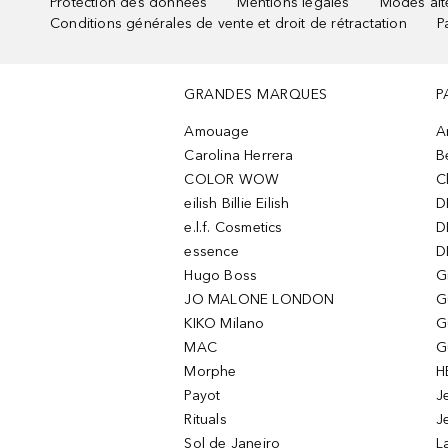
Protection des données
Mentions légales
Modes alte
Conditions générales de vente et droit de rétractation
P
GRANDES MARQUES
P
Amouage
A
Carolina Herrera
B
COLOR WOW
C
eilish Billie Eilish
D
e.l.f. Cosmetics
D
essence
D
Hugo Boss
G
JO MALONE LONDON
G
KIKO Milano
G
MAC
G
Morphe
H
Payot
J
Rituals
J
Sol de Janeiro
L