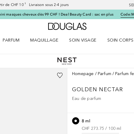
artir de CHF 10 ¹ Livraison sous 2-4 jours
SE
ini masques cheveux dès 99 CHF ! Deal Beauty Card : sac en plus
Code:
Vers l'accueil Douglas
PARFUM
MAQUILLAGE
SOIN VISAGE
SOIN CORPS
ES le menu
Ouvrir Parfum le menu
Ouvrir Maquillage le menu
Ouvrir Soin visage le menu
Ouvrir Soin c
Homepage
Parfum
Parfum f
GOLDEN NECTAR
Eau de parfum
8 ml
CHF 273.75
 / 
100
ml