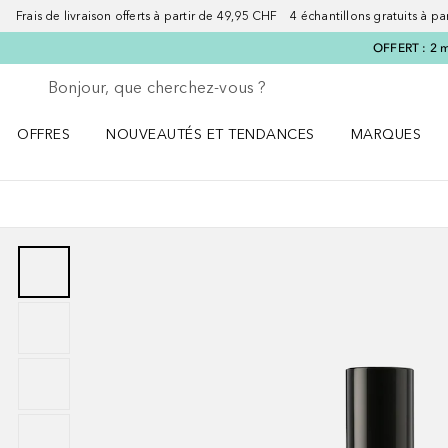
Frais de livraison offerts à partir de 49,95 CHF 4 échantillons gratuits à p
OFFERT : 2 m
Retourner
Exécuter la recherche
OFFRES
NOUVEAUTÉS ET TENDANCES
MARQUES
Ouvrir OFFRES le menu
Ouvrir NOUVEAUTÉS ET TENDANCES le menu
Ouvrir MARQU