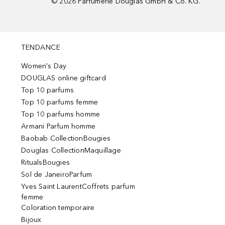
©
2026
Parfümerie Douglas GmbH & Co. KG.
TENDANCE
Women's Day
DOUGLAS online giftcard
Top 10 parfums
Top 10 parfums femme
Top 10 parfums homme
Armani Parfum homme
Baobab CollectionBougies
Douglas CollectionMaquillage
RitualsBougies
Sol de JaneiroParfum
Yves Saint LaurentCoffrets parfum
femme
Coloration temporaire
Bijoux