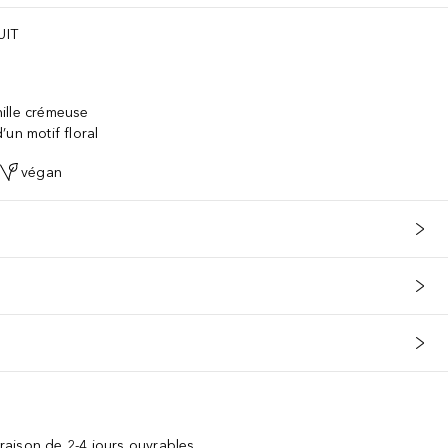
UIT
s
ille crémeuse
un motif floral
végan
vraison de 2-4 jours ouvrables