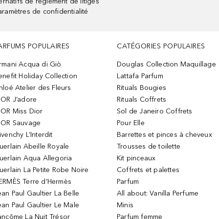
rnatifs de règlement de litiges
aramètres de confidentialité
ARFUMS POPULAIRES
CATÉGORIES POPULAIRES
rmani Acqua di Giò
Douglas Collection Maquillage
enefit Holiday Collection
Lattafa Parfum
hloé Atelier des Fleurs
Rituals Bougies
IOR J’adore
Rituals Coffrets
IOR Miss Dior
Sol de Janeiro Coffrets
IOR Sauvage
Pour Elle
ivenchy L’Interdit
Barrettes et pinces à cheveux
uerlain Abeille Royale
Trousses de toilette
uerlain Aqua Allegoria
Kit pinceaux
uerlain La Petite Robe Noire
Coffrets et palettes
ERMÈS Terre d’Hermès
Parfum
ean Paul Gaultier La Belle
All about: Vanilla Perfume
ean Paul Gaultier Le Male
Minis
ancôme La Nuit Trésor
Parfum femme