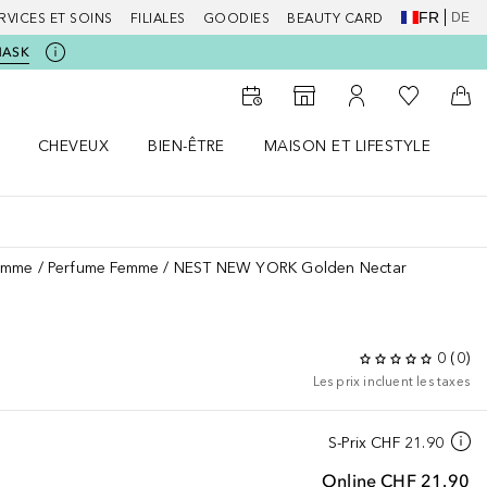
FR
DE
RVICES ET SOINS
FILIALES
GOODIES
BEAUTY CARD
MASK
Vers Ma Li
Vers le Storefinder
Vers Mon Compte
Vers
CHEVEUX
BIEN-ÊTRE
MAISON ET LIFESTYLE
D
orps le menu
Ouvrir Cheveux le menu
Ouvrir Bien-être le menu
Ouvrir Maison et Lifestyle le m
Ou
emme
Perfume Femme
NEST NEW YORK Golden Nectar
0
(
0
)
Les prix incluent les taxes
S-Prix
CHF 21.90
Online
CHF 21.90