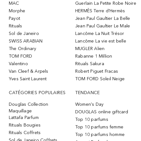
MAC
Guerlain La Petite Robe Noire
Morphe
HERMÈS Terre d’Hermès
Payot
Jean Paul Gaultier La Belle
Rituals
Jean Paul Gaultier Le Male
Sol de Janeiro
Lancôme La Nuit Trésor
SWISS ARABIAN
Lancôme La vie est belle
The Ordinary
MUGLER Alien
TOM FORD
Rabanne 1 Million
Valentino
Rituals Sakura
Van Cleef & Arpels
Robert Piguet Fracas
Yves Saint Laurent
TOM FORD Soleil Neige
CATÉGORIES POPULAIRES
TENDANCE
Douglas Collection
Women's Day
Maquillage
DOUGLAS online giftcard
Lattafa Parfum
Top 10 parfums
Rituals Bougies
Top 10 parfums femme
Rituals Coffrets
Top 10 parfums homme
Sol de Janeiro Coffrets