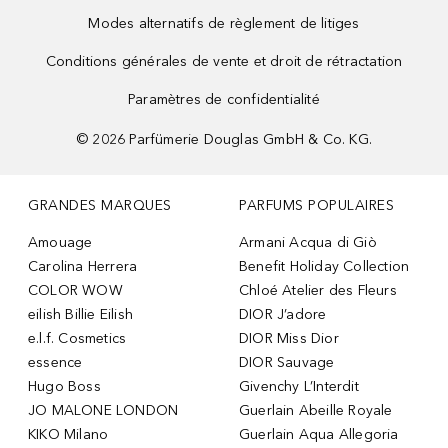
Modes alternatifs de règlement de litiges
Conditions générales de vente et droit de rétractation
Paramètres de confidentialité
©
2026
Parfümerie Douglas GmbH & Co. KG.
GRANDES MARQUES
PARFUMS POPULAIRES
Amouage
Armani Acqua di Giò
Carolina Herrera
Benefit Holiday Collection
COLOR WOW
Chloé Atelier des Fleurs
eilish Billie Eilish
DIOR J’adore
e.l.f. Cosmetics
DIOR Miss Dior
essence
DIOR Sauvage
Hugo Boss
Givenchy L’Interdit
JO MALONE LONDON
Guerlain Abeille Royale
KIKO Milano
Guerlain Aqua Allegoria