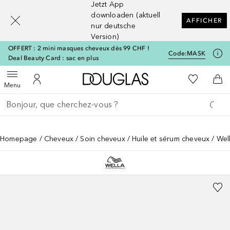
Jetzt App
[navigation.slideout.screenreader]
downloaden (aktuell
AFFICHER
nur deutsche
Version)
OFFERT : 2 mini masques cheveux dès 99 CHF !
Code:
MASK
Deal Beauty Card : sac en plus
Vers l'accueil Douglas
Vers Ma Li
Ouvrir le menu
Vers Mon Compte
Vers
Menu
Retourner
Exécuter la recherche
Homepage
Cheveux
Soin cheveux
Huile et sérum cheveux
Wel