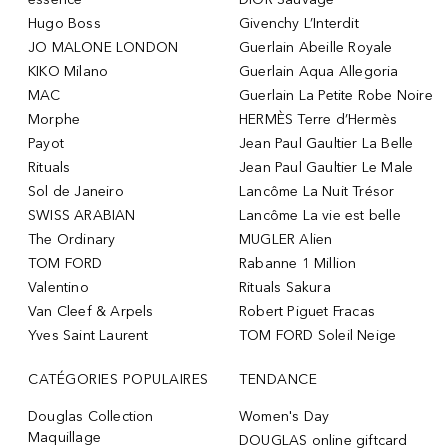
Hugo Boss
Givenchy L’Interdit
JO MALONE LONDON
Guerlain Abeille Royale
KIKO Milano
Guerlain Aqua Allegoria
MAC
Guerlain La Petite Robe Noire
Morphe
HERMÈS Terre d’Hermès
Payot
Jean Paul Gaultier La Belle
Rituals
Jean Paul Gaultier Le Male
Sol de Janeiro
Lancôme La Nuit Trésor
SWISS ARABIAN
Lancôme La vie est belle
The Ordinary
MUGLER Alien
TOM FORD
Rabanne 1 Million
Valentino
Rituals Sakura
Van Cleef & Arpels
Robert Piguet Fracas
Yves Saint Laurent
TOM FORD Soleil Neige
CATÉGORIES POPULAIRES
TENDANCE
Douglas Collection
Women's Day
Maquillage
DOUGLAS online giftcard