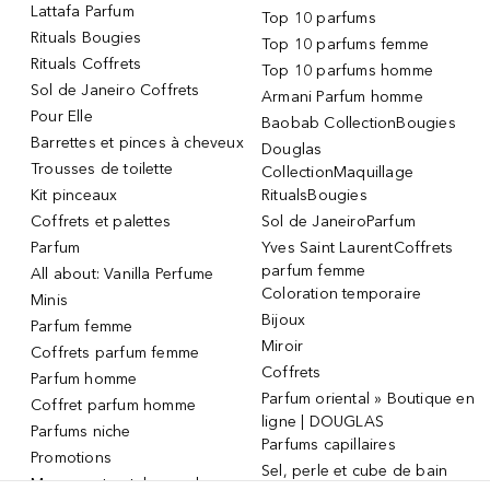
Lattafa Parfum
Top 10 parfums
Rituals Bougies
Top 10 parfums femme
Rituals Coffrets
Top 10 parfums homme
Sol de Janeiro Coffrets
Armani Parfum homme
Pour Elle
Baobab CollectionBougies
Barrettes et pinces à cheveux
Douglas
Trousses de toilette
CollectionMaquillage
Kit pinceaux
RitualsBougies
Coffrets et palettes
Sol de JaneiroParfum
Parfum
Yves Saint LaurentCoffrets
parfum femme
All about: Vanilla Perfume
Coloration temporaire
Minis
Bijoux
Parfum femme
Miroir
Coffrets parfum femme
Coffrets
Parfum homme
Parfum oriental » Boutique en
Coffret parfum homme
ligne | DOUGLAS
Parfums niche
Parfums capillaires
Promotions
Sel, perle et cube de bain
Masque et patch pour les