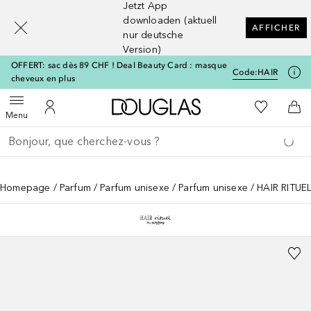
Jetzt App
[navigation.slideout.screenreader]
downloaden (aktuell
AFFICHER
nur deutsche
Version)
OFFERT: sac dès 89 CHF ! Deal Beauty Card : masque
Code:
HAIR
cheveux en plus
Vers l'accueil Douglas
Vers Ma Li
Ouvrir le menu
Vers Mon Compte
Vers
Menu
Retourner
Exécuter la recherche
Homepage
Parfum
Parfum unisexe
Parfum unisexe
HAIR RITUEL