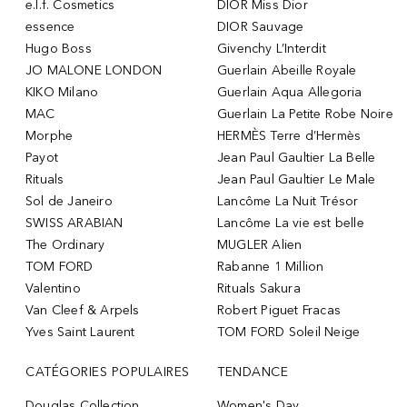
e.l.f. Cosmetics
DIOR Miss Dior
essence
DIOR Sauvage
Hugo Boss
Givenchy L’Interdit
JO MALONE LONDON
Guerlain Abeille Royale
KIKO Milano
Guerlain Aqua Allegoria
MAC
Guerlain La Petite Robe Noire
Morphe
HERMÈS Terre d’Hermès
Payot
Jean Paul Gaultier La Belle
Rituals
Jean Paul Gaultier Le Male
Sol de Janeiro
Lancôme La Nuit Trésor
SWISS ARABIAN
Lancôme La vie est belle
The Ordinary
MUGLER Alien
TOM FORD
Rabanne 1 Million
Valentino
Rituals Sakura
Van Cleef & Arpels
Robert Piguet Fracas
Yves Saint Laurent
TOM FORD Soleil Neige
CATÉGORIES POPULAIRES
TENDANCE
Douglas Collection
Women's Day