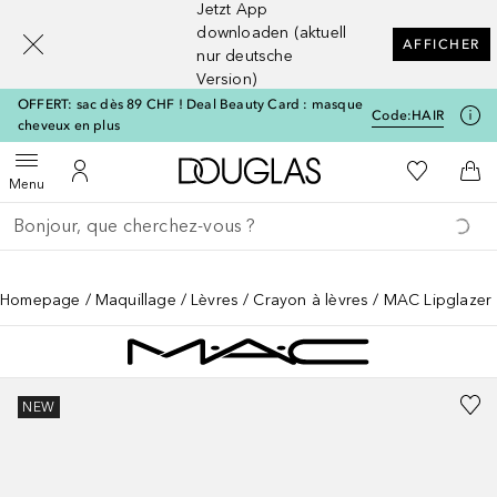
Jetzt App
[navigation.slideout.screenreader]
downloaden (aktuell
AFFICHER
nur deutsche
Version)
OFFERT: sac dès 89 CHF ! Deal Beauty Card : masque
Code:
HAIR
cheveux en plus
Vers l'accueil Douglas
Vers Ma Li
Ouvrir le menu
Vers Mon Compte
Vers
Menu
Retourner
Exécuter la recherche
Homepage
Maquillage
Lèvres
Crayon à lèvres
MAC Lipglazer
NEW