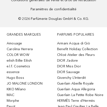
Conditions générales de vente et droit de rétractation
Paramètres de confidentialité
©
2026
Parfümerie Douglas GmbH & Co. KG.
GRANDES MARQUES
PARFUMS POPULAIRES
Amouage
Armani Acqua di Giò
Carolina Herrera
Benefit Holiday Collection
COLOR WOW
Chloé Atelier des Fleurs
eilish Billie Eilish
DIOR J’adore
e.l.f. Cosmetics
DIOR Miss Dior
essence
DIOR Sauvage
Hugo Boss
Givenchy L’Interdit
JO MALONE LONDON
Guerlain Abeille Royale
KIKO Milano
Guerlain Aqua Allegoria
MAC
Guerlain La Petite Robe Noire
Morphe
HERMÈS Terre d’Hermès
Payot
Jean Paul Gaultier La Belle