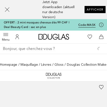
Jetzt App
[navigation.slideout.screenreader]
downloaden (aktuell
AFFICHER
nur deutsche
Version)
OFFERT : 2 mini masques cheveux dès 99 CHF !
Code:
MASK
Deal Beauty Card : sac en plus
Vers l'accueil Douglas
Vers Ma Li
Ouvrir le menu
Vers Mon Compte
Vers
Menu
Retourner
Exécuter la recherche
Homepage
Maquillage
Lèvres
Gloss
Douglas Collection Make