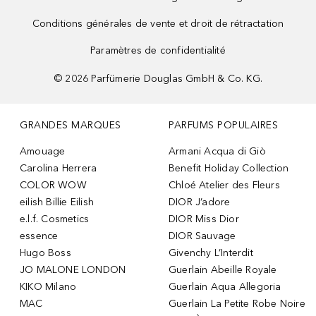
Conditions générales de vente et droit de rétractation
Paramètres de confidentialité
©
2026
Parfümerie Douglas GmbH & Co. KG.
GRANDES MARQUES
PARFUMS POPULAIRES
Amouage
Armani Acqua di Giò
Carolina Herrera
Benefit Holiday Collection
COLOR WOW
Chloé Atelier des Fleurs
eilish Billie Eilish
DIOR J’adore
e.l.f. Cosmetics
DIOR Miss Dior
essence
DIOR Sauvage
Hugo Boss
Givenchy L’Interdit
JO MALONE LONDON
Guerlain Abeille Royale
KIKO Milano
Guerlain Aqua Allegoria
MAC
Guerlain La Petite Robe Noire