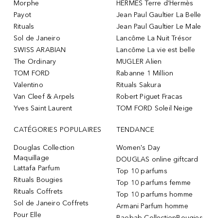
Morphe
HERMÈS Terre d’Hermès
Payot
Jean Paul Gaultier La Belle
Rituals
Jean Paul Gaultier Le Male
Sol de Janeiro
Lancôme La Nuit Trésor
SWISS ARABIAN
Lancôme La vie est belle
The Ordinary
MUGLER Alien
TOM FORD
Rabanne 1 Million
Valentino
Rituals Sakura
Van Cleef & Arpels
Robert Piguet Fracas
Yves Saint Laurent
TOM FORD Soleil Neige
CATÉGORIES POPULAIRES
TENDANCE
Douglas Collection
Women's Day
Maquillage
DOUGLAS online giftcard
Lattafa Parfum
Top 10 parfums
Rituals Bougies
Top 10 parfums femme
Rituals Coffrets
Top 10 parfums homme
Sol de Janeiro Coffrets
Armani Parfum homme
Pour Elle
Baobab CollectionBougies