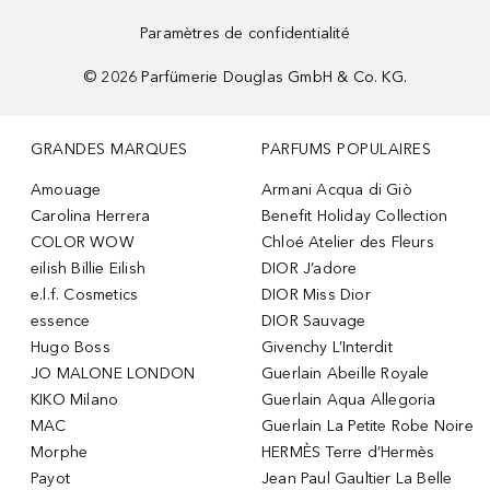
Paramètres de confidentialité
©
2026
Parfümerie Douglas GmbH & Co. KG.
GRANDES MARQUES
PARFUMS POPULAIRES
Amouage
Armani Acqua di Giò
Carolina Herrera
Benefit Holiday Collection
COLOR WOW
Chloé Atelier des Fleurs
eilish Billie Eilish
DIOR J’adore
e.l.f. Cosmetics
DIOR Miss Dior
essence
DIOR Sauvage
Hugo Boss
Givenchy L’Interdit
JO MALONE LONDON
Guerlain Abeille Royale
KIKO Milano
Guerlain Aqua Allegoria
MAC
Guerlain La Petite Robe Noire
Morphe
HERMÈS Terre d’Hermès
Payot
Jean Paul Gaultier La Belle