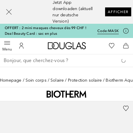
Jetzt App
[navigation.slideout.screenreader]
downloaden (aktuell
AFFICHER
nur deutsche
Version)
OFFERT : 2 mini masques cheveux dès 99 CHF !
Code:
MASK
Deal Beauty Card : sac en plus
Vers l'accueil Douglas
Vers Ma Li
Ouvrir le menu
Vers Mon Compte
Vers
Menu
Retourner
Exécuter la recherche
Homepage
Soin corps
Solaire
Protection solaire
Biotherm Aqu