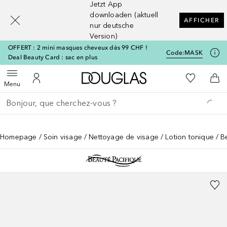
Jetzt App
[navigation.slideout.screenreader]
downloaden (aktuell
AFFICHER
nur deutsche
Version)
OFFERT : 2 mini masques cheveux dès 99 CHF !
Code:
MASK
Deal Beauty Card : sac en plus
Vers l'accueil Douglas
Vers Ma Li
Ouvrir le menu
Vers Mon Compte
Vers
Menu
Retourner
Exécuter la recherche
Homepage
Soin visage
Nettoyage de visage
Lotion tonique
B