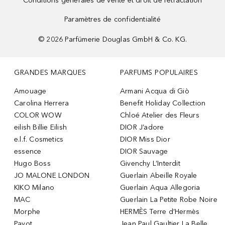
Conditions générales de vente et droit de rétractation
Paramètres de confidentialité
©
2026
Parfümerie Douglas GmbH & Co. KG.
GRANDES MARQUES
PARFUMS POPULAIRES
Amouage
Armani Acqua di Giò
Carolina Herrera
Benefit Holiday Collection
COLOR WOW
Chloé Atelier des Fleurs
eilish Billie Eilish
DIOR J’adore
e.l.f. Cosmetics
DIOR Miss Dior
essence
DIOR Sauvage
Hugo Boss
Givenchy L’Interdit
JO MALONE LONDON
Guerlain Abeille Royale
KIKO Milano
Guerlain Aqua Allegoria
MAC
Guerlain La Petite Robe Noire
Morphe
HERMÈS Terre d’Hermès
Payot
Jean Paul Gaultier La Belle