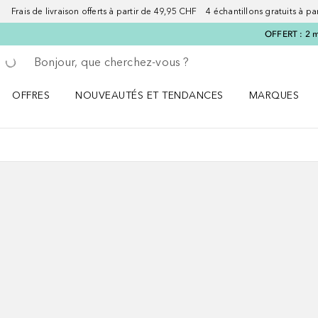
Frais de livraison offerts à partir de 49,95 CHF 4 échantillons gratuits à p
OFFERT : 2 m
Retourner
Exécuter la recherche
OFFRES
NOUVEAUTÉS ET TENDANCES
MARQUES
Ouvrir OFFRES le menu
Ouvrir NOUVEAUTÉS ET TENDANCES le menu
Ouvrir MARQU