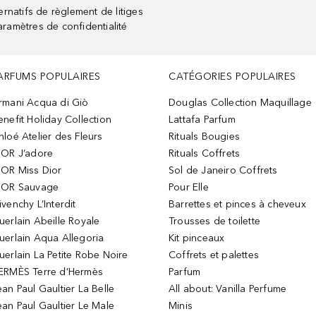
rnatifs de règlement de litiges
aramètres de confidentialité
ARFUMS POPULAIRES
CATÉGORIES POPULAIRES
rmani Acqua di Giò
Douglas Collection Maquillage
enefit Holiday Collection
Lattafa Parfum
hloé Atelier des Fleurs
Rituals Bougies
IOR J’adore
Rituals Coffrets
IOR Miss Dior
Sol de Janeiro Coffrets
IOR Sauvage
Pour Elle
ivenchy L’Interdit
Barrettes et pinces à cheveux
uerlain Abeille Royale
Trousses de toilette
uerlain Aqua Allegoria
Kit pinceaux
uerlain La Petite Robe Noire
Coffrets et palettes
ERMÈS Terre d’Hermès
Parfum
ean Paul Gaultier La Belle
All about: Vanilla Perfume
ean Paul Gaultier Le Male
Minis