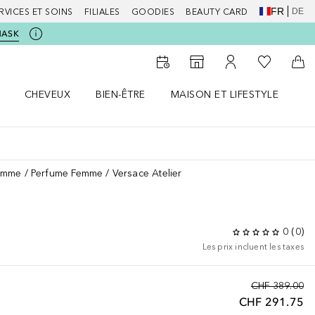
FR
DE
RVICES ET SOINS
FILIALES
GOODIES
BEAUTY CARD
MASK
Vers Ma Li
Vers le Storefinder
Vers Mon Compte
Vers
CHEVEUX
BIEN-ÊTRE
MAISON ET LIFESTYLE
D
orps le menu
Ouvrir Cheveux le menu
Ouvrir Bien-être le menu
Ouvrir Maison et Lifestyle le m
Ou
emme
Perfume Femme
Versace Atelier
0
(
0
)
Les prix incluent les taxes
CHF 389.00
CHF 291.75