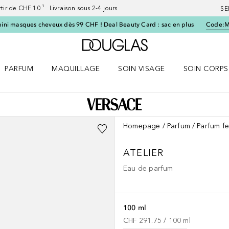
artir de CHF 10 ¹ Livraison sous 2-4 jours
SE
ini masques cheveux dès 99 CHF ! Deal Beauty Card : sac en plus
Code:
Vers l'accueil Douglas
PARFUM
MAQUILLAGE
SOIN VISAGE
SOIN CORPS
ES le menu
Ouvrir Parfum le menu
Ouvrir Maquillage le menu
Ouvrir Soin visage le menu
Ouvrir Soin c
Homepage
Parfum
Parfum f
ATELIER
Eau de parfum
100 ml
CHF 291.75
 / 
100
ml