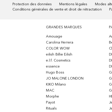
Protection des données
Mentions légales
Modes alte
Conditions générales de vente et droit de rétractation
P
GRANDES MARQUES
P
Amouage
A
Carolina Herrera
B
COLOR WOW
C
eilish Billie Eilish
D
e.l.f. Cosmetics
D
essence
D
Hugo Boss
G
JO MALONE LONDON
G
KIKO Milano
G
MAC
G
Morphe
H
Payot
J
Rituals
J