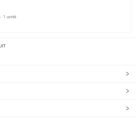
-
1
unité
UIT