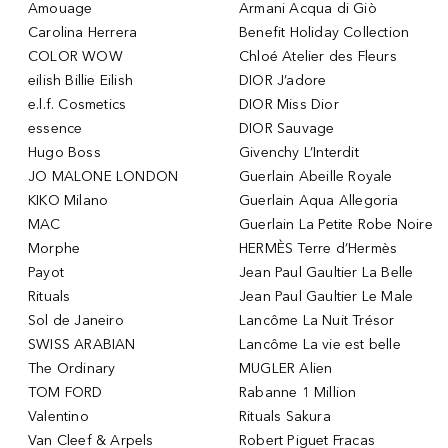
Amouage
Armani Acqua di Giò
Carolina Herrera
Benefit Holiday Collection
COLOR WOW
Chloé Atelier des Fleurs
eilish Billie Eilish
DIOR J’adore
e.l.f. Cosmetics
DIOR Miss Dior
essence
DIOR Sauvage
Hugo Boss
Givenchy L’Interdit
JO MALONE LONDON
Guerlain Abeille Royale
KIKO Milano
Guerlain Aqua Allegoria
MAC
Guerlain La Petite Robe Noire
Morphe
HERMÈS Terre d’Hermès
Payot
Jean Paul Gaultier La Belle
Rituals
Jean Paul Gaultier Le Male
Sol de Janeiro
Lancôme La Nuit Trésor
SWISS ARABIAN
Lancôme La vie est belle
The Ordinary
MUGLER Alien
TOM FORD
Rabanne 1 Million
Valentino
Rituals Sakura
Van Cleef & Arpels
Robert Piguet Fracas