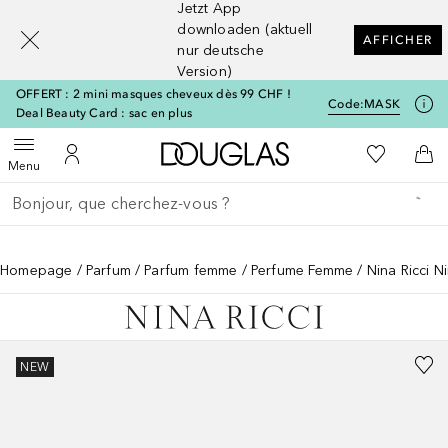
Jetzt App
[navigation.slideout.screenreader]
downloaden (aktuell
AFFICHER
nur deutsche
Version)
OFFERT : 2 mini masques cheveux dès 99 CHF !
Code:
MASK
Deal Beauty Card : sac en plus
Vers l'accueil Douglas
Vers Ma Li
Ouvrir le menu
Vers Mon Compte
Vers
Menu
Retourner
Exécuter la recherche
Homepage
Parfum
Parfum femme
Perfume Femme
Nina Ricci 
NEW