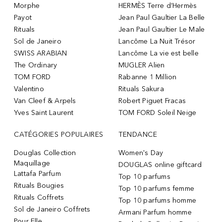
Morphe
HERMÈS Terre d’Hermès
Payot
Jean Paul Gaultier La Belle
Rituals
Jean Paul Gaultier Le Male
Sol de Janeiro
Lancôme La Nuit Trésor
SWISS ARABIAN
Lancôme La vie est belle
The Ordinary
MUGLER Alien
TOM FORD
Rabanne 1 Million
Valentino
Rituals Sakura
Van Cleef & Arpels
Robert Piguet Fracas
Yves Saint Laurent
TOM FORD Soleil Neige
CATÉGORIES POPULAIRES
TENDANCE
Douglas Collection
Women's Day
Maquillage
DOUGLAS online giftcard
Lattafa Parfum
Top 10 parfums
Rituals Bougies
Top 10 parfums femme
Rituals Coffrets
Top 10 parfums homme
Sol de Janeiro Coffrets
Armani Parfum homme
Pour Elle