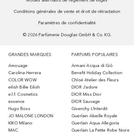
Modes alternatifs de règlement de litiges
Conditions générales de vente et droit de rétractation
Paramètres de confidentialité
©
2026
Parfümerie Douglas GmbH & Co. KG.
GRANDES MARQUES
PARFUMS POPULAIRES
Amouage
Armani Acqua di Giò
Carolina Herrera
Benefit Holiday Collection
COLOR WOW
Chloé Atelier des Fleurs
eilish Billie Eilish
DIOR J’adore
e.l.f. Cosmetics
DIOR Miss Dior
essence
DIOR Sauvage
Hugo Boss
Givenchy L’Interdit
JO MALONE LONDON
Guerlain Abeille Royale
KIKO Milano
Guerlain Aqua Allegoria
MAC
Guerlain La Petite Robe Noire