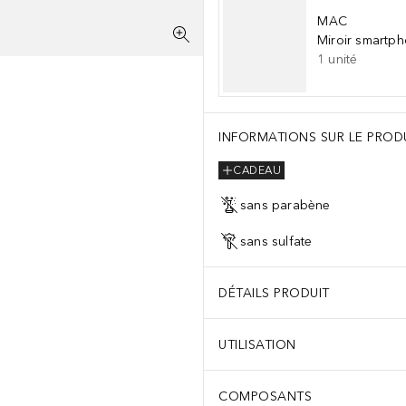
MAC
Miroir smartp
1
unité
h Oxychloride (Ci 77163), Blue 1 Lake (Ci 42090), Bronze Powder (Ci
INFORMATIONS SUR LE PROD
CADEAU
sans parabène
sans sulfate
DÉTAILS PRODUIT
UTILISATION
COMPOSANTS