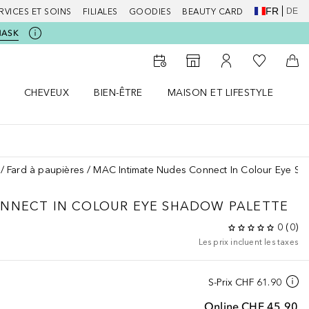
FR
DE
RVICES ET SOINS
FILIALES
GOODIES
BEAUTY CARD
MASK
Vers Ma Li
Vers le Storefinder
Vers Mon Compte
Vers
CHEVEUX
BIEN-ÊTRE
MAISON ET LIFESTYLE
D
orps le menu
Ouvrir Cheveux le menu
Ouvrir Bien-être le menu
Ouvrir Maison et Lifestyle le m
Ou
Fard à paupières
MAC Intimate Nudes Connect In Colour Eye Sh
NNECT IN COLOUR EYE SHADOW PALETTE
0
(
0
)
Les prix incluent les taxes
S-Prix
CHF 61.90
Online
CHF 45.90