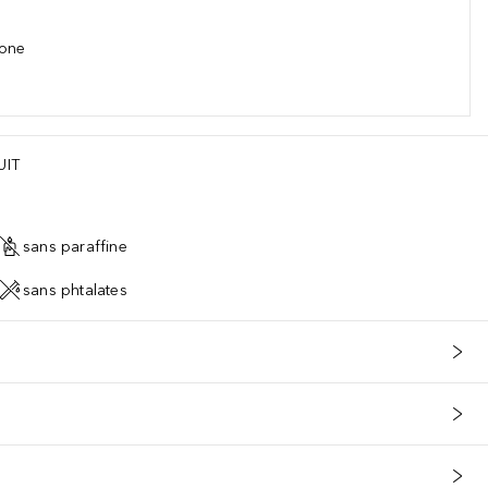
hone
 77400), Carmine (Ci 75470), Chromium Hydroxide Green (Ci 77289), C
UIT
sans paraffine
sans phtalates