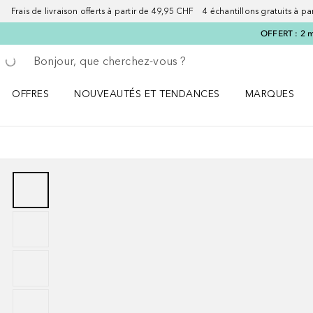
Frais de livraison offerts à partir de 49,95 CHF 4 échantillons gratuits à p
OFFERT : 2 m
Retourner
Exécuter la recherche
OFFRES
NOUVEAUTÉS ET TENDANCES
MARQUES
Ouvrir OFFRES le menu
Ouvrir NOUVEAUTÉS ET TENDANCES le menu
Ouvrir MARQU