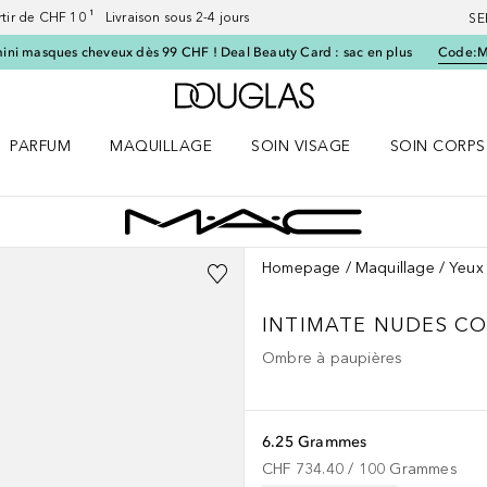
artir de CHF 10 ¹ Livraison sous 2-4 jours
SE
ini masques cheveux dès 99 CHF ! Deal Beauty Card : sac en plus
Code:
Vers l'accueil Douglas
PARFUM
MAQUILLAGE
SOIN VISAGE
SOIN CORPS
ES le menu
Ouvrir Parfum le menu
Ouvrir Maquillage le menu
Ouvrir Soin visage le menu
Ouvrir Soin c
Homepage
Maquillage
Yeux
INTIMATE NUDES
CO
Ombre à paupières
6.25 Grammes
CHF 734.40
 / 
100
Grammes