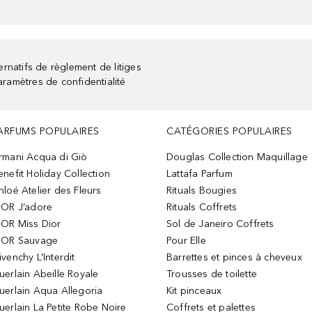
rnatifs de règlement de litiges
aramètres de confidentialité
ARFUMS POPULAIRES
CATÉGORIES POPULAIRES
rmani Acqua di Giò
Douglas Collection Maquillage
enefit Holiday Collection
Lattafa Parfum
hloé Atelier des Fleurs
Rituals Bougies
IOR J’adore
Rituals Coffrets
IOR Miss Dior
Sol de Janeiro Coffrets
IOR Sauvage
Pour Elle
ivenchy L’Interdit
Barrettes et pinces à cheveux
uerlain Abeille Royale
Trousses de toilette
uerlain Aqua Allegoria
Kit pinceaux
uerlain La Petite Robe Noire
Coffrets et palettes