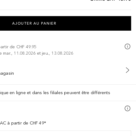
AJOUTER AU PANIER
partir de
CHF 49.95
re mar., 11.08.2026 et jeu., 13.08.2026
 magasin
que en ligne et dans les filiales peuvent être différents
AC à partir de CHF 49*