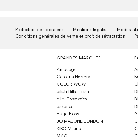
Protection des données
Mentions légales
Modes alte
Conditions générales de vente et droit de rétractation
P
GRANDES MARQUES
P
Amouage
A
Carolina Herrera
B
COLOR WOW
C
eilish Billie Eilish
D
e.l.f. Cosmetics
D
essence
D
Hugo Boss
G
JO MALONE LONDON
G
KIKO Milano
G
MAC
G