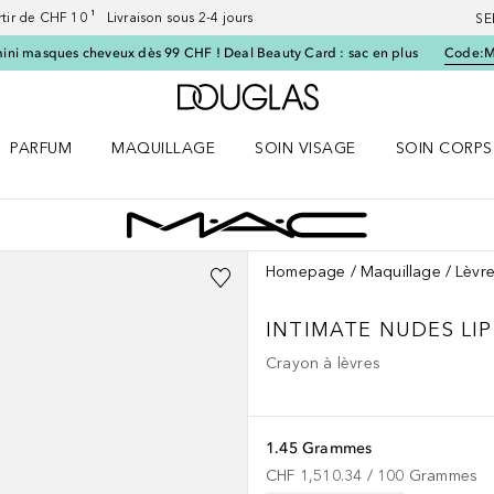
artir de CHF 10 ¹ Livraison sous 2-4 jours
SE
ini masques cheveux dès 99 CHF ! Deal Beauty Card : sac en plus
Code:
Vers l'accueil Douglas
PARFUM
MAQUILLAGE
SOIN VISAGE
SOIN CORPS
ES le menu
Ouvrir Parfum le menu
Ouvrir Maquillage le menu
Ouvrir Soin visage le menu
Ouvrir Soin c
Homepage
Maquillage
Lèvr
INTIMATE NUDES
LI
Crayon à lèvres
1.45 Grammes
CHF 1,510.34
 / 
100
Grammes