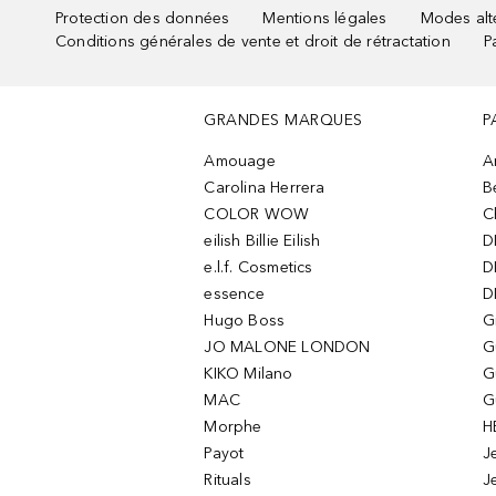
Protection des données
Mentions légales
Modes alte
Conditions générales de vente et droit de rétractation
P
GRANDES MARQUES
P
Amouage
A
Carolina Herrera
B
COLOR WOW
C
eilish Billie Eilish
D
e.l.f. Cosmetics
D
essence
D
Hugo Boss
G
JO MALONE LONDON
G
KIKO Milano
G
MAC
G
Morphe
H
Payot
J
Rituals
J