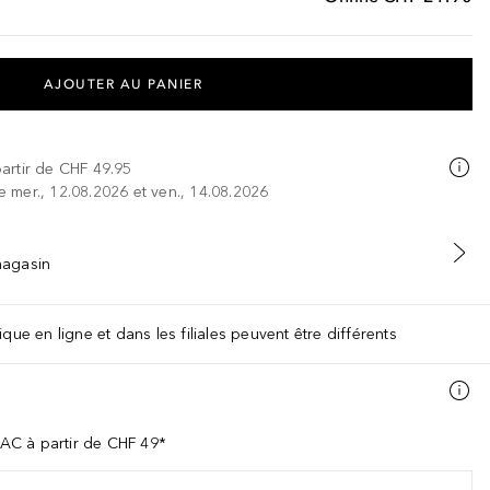
AJOUTER AU PANIER
partir de
CHF 49.95
re mer., 12.08.2026 et ven., 14.08.2026
 magasin
que en ligne et dans les filiales peuvent être différents
AC à partir de CHF 49*