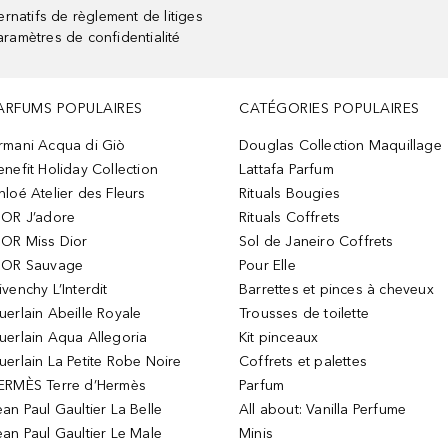
rnatifs de règlement de litiges
aramètres de confidentialité
ARFUMS POPULAIRES
CATÉGORIES POPULAIRES
rmani Acqua di Giò
Douglas Collection Maquillage
enefit Holiday Collection
Lattafa Parfum
hloé Atelier des Fleurs
Rituals Bougies
IOR J’adore
Rituals Coffrets
IOR Miss Dior
Sol de Janeiro Coffrets
IOR Sauvage
Pour Elle
ivenchy L’Interdit
Barrettes et pinces à cheveux
uerlain Abeille Royale
Trousses de toilette
uerlain Aqua Allegoria
Kit pinceaux
uerlain La Petite Robe Noire
Coffrets et palettes
ERMÈS Terre d’Hermès
Parfum
ean Paul Gaultier La Belle
All about: Vanilla Perfume
ean Paul Gaultier Le Male
Minis