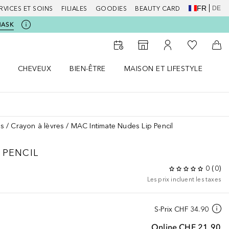
FR
DE
RVICES ET SOINS
FILIALES
GOODIES
BEAUTY CARD
MASK
Vers Ma Li
Vers le Storefinder
Vers Mon Compte
Vers
CHEVEUX
BIEN-ÊTRE
MAISON ET LIFESTYLE
D
orps le menu
Ouvrir Cheveux le menu
Ouvrir Bien-être le menu
Ouvrir Maison et Lifestyle le m
Ou
es
Crayon à lèvres
MAC Intimate Nudes Lip Pencil
P PENCIL
0
(
0
)
Les prix incluent les taxes
S-Prix
CHF 34.90
Online
CHF 21.90