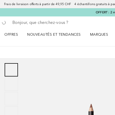
Frais de livraison offerts à partir de 49,95 CHF 4 échantillons gratuits à p
OFFERT : 2 m
Retourner
Exécuter la recherche
OFFRES
NOUVEAUTÉS ET TENDANCES
MARQUES
Ouvrir OFFRES le menu
Ouvrir NOUVEAUTÉS ET TENDANCES le menu
Ouvrir MARQU