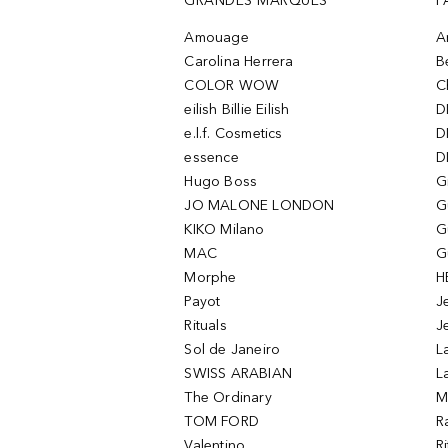
GRANDES MARQUES
P
Amouage
A
Carolina Herrera
B
COLOR WOW
C
eilish Billie Eilish
D
e.l.f. Cosmetics
D
essence
D
Hugo Boss
G
JO MALONE LONDON
G
KIKO Milano
G
MAC
G
Morphe
H
Payot
J
Rituals
J
Sol de Janeiro
L
SWISS ARABIAN
L
The Ordinary
M
TOM FORD
R
Valentino
R