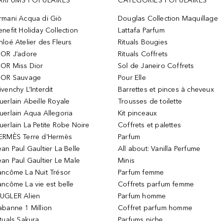
ARFUMS POPULAIRES
CATÉGORIES POPULAIRES
rmani Acqua di Giò
Douglas Collection Maquillage
enefit Holiday Collection
Lattafa Parfum
hloé Atelier des Fleurs
Rituals Bougies
IOR J’adore
Rituals Coffrets
IOR Miss Dior
Sol de Janeiro Coffrets
IOR Sauvage
Pour Elle
ivenchy L’Interdit
Barrettes et pinces à cheveux
uerlain Abeille Royale
Trousses de toilette
uerlain Aqua Allegoria
Kit pinceaux
uerlain La Petite Robe Noire
Coffrets et palettes
ERMÈS Terre d’Hermès
Parfum
ean Paul Gaultier La Belle
All about: Vanilla Perfume
ean Paul Gaultier Le Male
Minis
ancôme La Nuit Trésor
Parfum femme
ancôme La vie est belle
Coffrets parfum femme
UGLER Alien
Parfum homme
abanne 1 Million
Coffret parfum homme
ituals Sakura
Parfums niche