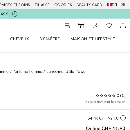
FR
DE
RVICES ET SOINS
FILIALES
GOODIES
BEAUTY CARD
MASK
Vers Ma Li
Vers le Storefinder
Vers Mon Compte
Vers
CHEVEUX
BIEN-ÊTRE
MAISON ET LIFESTYLE
D
orps le menu
Ouvrir Cheveux le menu
Ouvrir Bien-être le menu
Ouvrir Maison et Lifestyle le m
Ou
emme
Perfume Femme
Lancôme Idôle Power
0
(
0
)
Les prix incluent les taxes
S-Prix
CHF 92.00
Online
CHF 41.90