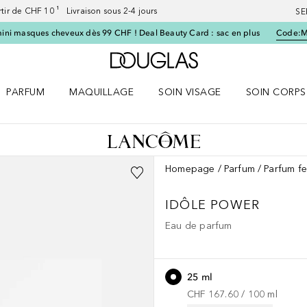
artir de CHF 10 ¹ Livraison sous 2-4 jours
SE
ini masques cheveux dès 99 CHF ! Deal Beauty Card : sac en plus
Code:
Vers l'accueil Douglas
PARFUM
MAQUILLAGE
SOIN VISAGE
SOIN CORPS
ES le menu
Ouvrir Parfum le menu
Ouvrir Maquillage le menu
Ouvrir Soin visage le menu
Ouvrir Soin c
Homepage
Parfum
Parfum f
IDÔLE
POWER
Eau de parfum
25 ml
CHF 167.60
 / 
100
ml