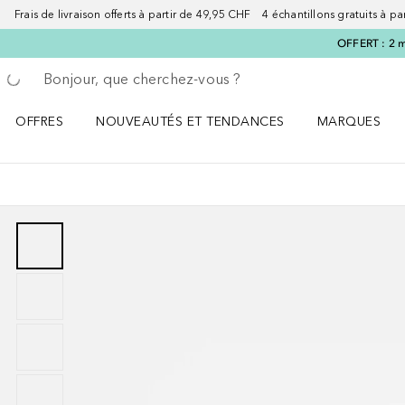
Frais de livraison offerts à partir de 49,95 CHF 4 échantillons gratuits à p
OFFERT : 2 m
Retourner
Exécuter la recherche
OFFRES
NOUVEAUTÉS ET TENDANCES
MARQUES
Ouvrir OFFRES le menu
Ouvrir NOUVEAUTÉS ET TENDANCES le menu
Ouvrir MARQU