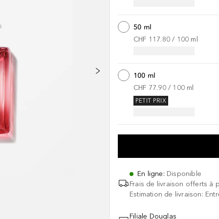
50 ml
CHF 117.80
 / 
100
ml
100 ml
CHF 77.90
 / 
100
ml
PETIT PRIX
En ligne
:
Disponible
Frais de livraison offerts à 
Estimation de livraison: Ent
Filiale Douglas