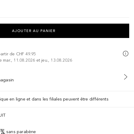
AJOUTER AU PANIER
partir de
CHF 49.95
re mar., 11.08.2026 et jeu., 13.08.2026
 magasin
que en ligne et dans les filiales peuvent être différents
UIT
sans parabène