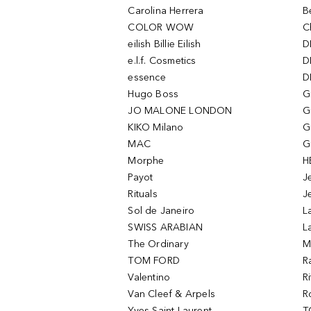
Carolina Herrera
B
COLOR WOW
C
eilish Billie Eilish
D
e.l.f. Cosmetics
D
essence
D
Hugo Boss
G
JO MALONE LONDON
G
KIKO Milano
G
MAC
G
Morphe
H
Payot
J
Rituals
J
Sol de Janeiro
L
SWISS ARABIAN
L
The Ordinary
M
TOM FORD
R
Valentino
R
Van Cleef & Arpels
R
Yves Saint Laurent
T