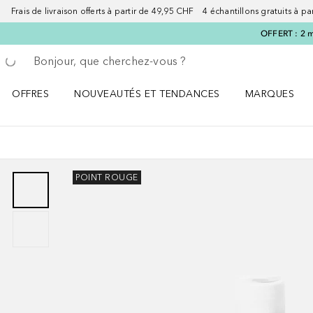
Frais de livraison offerts à partir de 49,95 CHF 4 échantillons gratuits à p
OFFERT : 2 m
Retourner
Exécuter la recherche
OFFRES
NOUVEAUTÉS ET TENDANCES
MARQUES
Ouvrir OFFRES le menu
Ouvrir NOUVEAUTÉS ET TENDANCES le menu
Ouvrir MARQU
POINT ROUGE