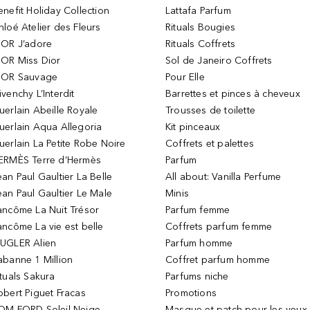
enefit Holiday Collection
Lattafa Parfum
hloé Atelier des Fleurs
Rituals Bougies
IOR J’adore
Rituals Coffrets
IOR Miss Dior
Sol de Janeiro Coffrets
IOR Sauvage
Pour Elle
ivenchy L’Interdit
Barrettes et pinces à cheveux
uerlain Abeille Royale
Trousses de toilette
uerlain Aqua Allegoria
Kit pinceaux
uerlain La Petite Robe Noire
Coffrets et palettes
ERMÈS Terre d’Hermès
Parfum
ean Paul Gaultier La Belle
All about: Vanilla Perfume
ean Paul Gaultier Le Male
Minis
ancôme La Nuit Trésor
Parfum femme
ancôme La vie est belle
Coffrets parfum femme
UGLER Alien
Parfum homme
abanne 1 Million
Coffret parfum homme
ituals Sakura
Parfums niche
obert Piguet Fracas
Promotions
OM FORD Soleil Neige
Masque et patch pour les yeux