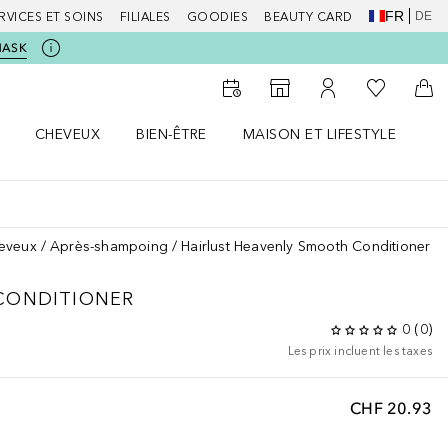
FR
DE
RVICES ET SOINS
FILIALES
GOODIES
BEAUTY CARD
MASK
Vers Ma Li
Vers le Storefinder
Vers Mon Compte
Vers
CHEVEUX
BIEN-ÊTRE
MAISON ET LIFESTYLE
D
orps le menu
Ouvrir Cheveux le menu
Ouvrir Bien-être le menu
Ouvrir Maison et Lifestyle le m
Ou
heveux
Après-shampoing
Hairlust Heavenly Smooth Conditioner
CONDITIONER
0
(
0
)
Les prix incluent les taxes
CHF 20.93