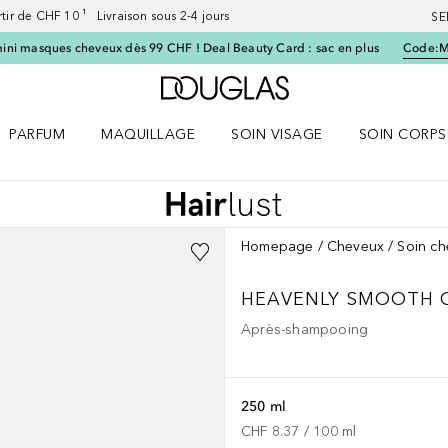
artir de CHF 10 ¹ Livraison sous 2-4 jours
SE
ini masques cheveux dès 99 CHF ! Deal Beauty Card : sac en plus
Code:
Vers l'accueil Douglas
PARFUM
MAQUILLAGE
SOIN VISAGE
SOIN CORPS
ES le menu
Ouvrir Parfum le menu
Ouvrir Maquillage le menu
Ouvrir Soin visage le menu
Ouvrir Soin c
Homepage
Cheveux
Soin c
HEAVENLY SMOOTH
Après-shampooing
250 ml
CHF 8.37
 / 
100
ml