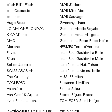
eilish Billie Eilish
DIOR J’adore
e.l.f. Cosmetics
DIOR Miss Dior
essence
DIOR Sauvage
Hugo Boss
Givenchy L’Interdit
JO MALONE LONDON
Guerlain Abeille Royale
KIKO Milano
Guerlain Aqua Allegoria
MAC
Guerlain La Petite Robe Noire
Morphe
HERMÈS Terre d’Hermès
Payot
Jean Paul Gaultier La Belle
Rituals
Jean Paul Gaultier Le Male
Sol de Janeiro
Lancôme La Nuit Trésor
SWISS ARABIAN
Lancôme La vie est belle
The Ordinary
MUGLER Alien
TOM FORD
Rabanne 1 Million
Valentino
Rituals Sakura
Van Cleef & Arpels
Robert Piguet Fracas
Yves Saint Laurent
TOM FORD Soleil Neige
CATÉGORIES POPULAIRES
TENDANCE