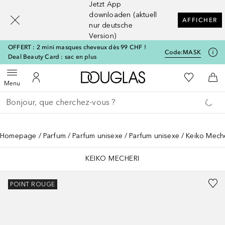
Jetzt App
[navigation.slideout.screenreader]
downloaden (aktuell
AFFICHER
nur deutsche
Version)
OFFERT : 2 mini masques cheveux dès 99 CHF !
Code:
MASK
Deal Beauty Card : sac en plus
Vers l'accueil Douglas
Vers Ma Li
Ouvrir le menu
Vers Mon Compte
Vers
Menu
Retourner
Exécuter la recherche
Homepage
Parfum
Parfum unisexe
Parfum unisexe
Keiko Mec
KEIKO MECHERI
POINT ROUGE