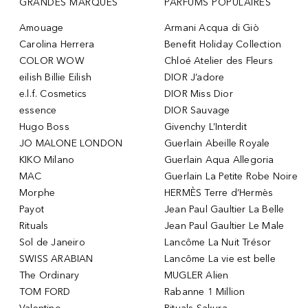
GRANDES MARQUES
PARFUMS POPULAIRES
Amouage
Armani Acqua di Giò
Carolina Herrera
Benefit Holiday Collection
COLOR WOW
Chloé Atelier des Fleurs
eilish Billie Eilish
DIOR J’adore
e.l.f. Cosmetics
DIOR Miss Dior
essence
DIOR Sauvage
Hugo Boss
Givenchy L’Interdit
JO MALONE LONDON
Guerlain Abeille Royale
KIKO Milano
Guerlain Aqua Allegoria
MAC
Guerlain La Petite Robe Noire
Morphe
HERMÈS Terre d’Hermès
Payot
Jean Paul Gaultier La Belle
Rituals
Jean Paul Gaultier Le Male
Sol de Janeiro
Lancôme La Nuit Trésor
SWISS ARABIAN
Lancôme La vie est belle
The Ordinary
MUGLER Alien
TOM FORD
Rabanne 1 Million