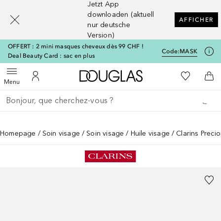
Jetzt App
[navigation.slideout.screenreader]
downloaden (aktuell
AFFICHER
nur deutsche
Version)
OFFERT : 2 mini masques cheveux dès 99 CHF !
Code:
MASK
Deal Beauty Card : sac en plus
Vers l'accueil Douglas
Vers Ma Li
Ouvrir le menu
Vers Mon Compte
Vers
Menu
Retourner
Exécuter la recherche
Homepage
Soin visage
Soin visage
Huile visage
Clarins Preci