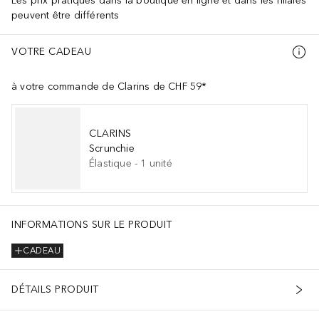
Les prix pratiqués dans la boutique en ligne et dans les filiales
peuvent être différents
VOTRE CADEAU
à votre commande de Clarins de CHF 59*
CLARINS
Scrunchie
Élastique
-
1
unité
INFORMATIONS SUR LE PRODUIT
CADEAU
DÉTAILS PRODUIT