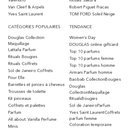
Valentino
Rituals Sakura
Van Cleef & Arpels
Robert Piguet Fracas
Yves Saint Laurent
TOM FORD Soleil Neige
CATÉGORIES POPULAIRES
TENDANCE
Douglas Collection
Women's Day
Maquillage
DOUGLAS online giftcard
Lattafa Parfum
Top 10 parfums
Rituals Bougies
Top 10 parfums femme
Rituals Coffrets
Top 10 parfums homme
Sol de Janeiro Coffrets
Armani Parfum homme
Pour Elle
Baobab CollectionBougies
Barrettes et pinces à cheveux
Douglas
Trousses de toilette
CollectionMaquillage
Kit pinceaux
RitualsBougies
Coffrets et palettes
Sol de JaneiroParfum
Parfum
Yves Saint LaurentCoffrets
parfum femme
All about: Vanilla Perfume
Coloration temporaire
Minis