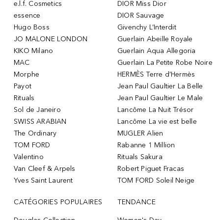
e.l.f. Cosmetics
DIOR Miss Dior
essence
DIOR Sauvage
Hugo Boss
Givenchy L’Interdit
JO MALONE LONDON
Guerlain Abeille Royale
KIKO Milano
Guerlain Aqua Allegoria
MAC
Guerlain La Petite Robe Noire
Morphe
HERMÈS Terre d’Hermès
Payot
Jean Paul Gaultier La Belle
Rituals
Jean Paul Gaultier Le Male
Sol de Janeiro
Lancôme La Nuit Trésor
SWISS ARABIAN
Lancôme La vie est belle
The Ordinary
MUGLER Alien
TOM FORD
Rabanne 1 Million
Valentino
Rituals Sakura
Van Cleef & Arpels
Robert Piguet Fracas
Yves Saint Laurent
TOM FORD Soleil Neige
CATÉGORIES POPULAIRES
TENDANCE