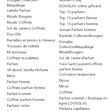
Douglas Collection
Women's Day
Maquillage
DOUGLAS online giftcard
Lattafa Parfum
Top 10 parfums
Rituals Bougies
Top 10 parfums femme
Rituals Coffrets
Top 10 parfums homme
Sol de Janeiro Coffrets
Armani Parfum homme
Pour Elle
Baobab CollectionBougies
Barrettes et pinces à cheveux
Douglas
Trousses de toilette
CollectionMaquillage
Kit pinceaux
RitualsBougies
Coffrets et palettes
Sol de JaneiroParfum
Parfum
Yves Saint LaurentCoffrets
parfum femme
All about: Vanilla Perfume
Coloration temporaire
Minis
Bijoux
Parfum femme
Miroir
Coffrets parfum femme
Coffrets
Parfum homme
Parfum oriental » Boutique en
Coffret parfum homme
ligne | DOUGLAS
Parfums niche
Parfums capillaires