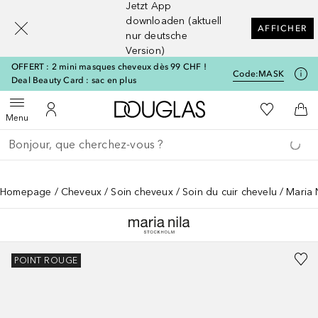
Jetzt App
[navigation.slideout.screenreader]
downloaden (aktuell
AFFICHER
nur deutsche
Version)
OFFERT : 2 mini masques cheveux dès 99 CHF !
Code:
MASK
Deal Beauty Card : sac en plus
Vers l'accueil Douglas
Vers Ma Li
Ouvrir le menu
Vers Mon Compte
Vers
Menu
Retourner
Exécuter la recherche
Homepage
Cheveux
Soin cheveux
Soin du cuir chevelu
Maria 
POINT ROUGE