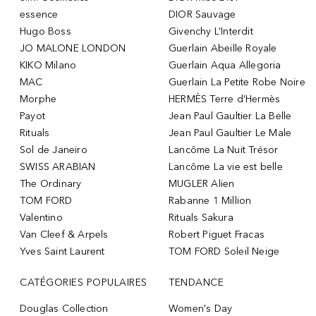
essence
DIOR Sauvage
Hugo Boss
Givenchy L’Interdit
JO MALONE LONDON
Guerlain Abeille Royale
KIKO Milano
Guerlain Aqua Allegoria
MAC
Guerlain La Petite Robe Noire
Morphe
HERMÈS Terre d’Hermès
Payot
Jean Paul Gaultier La Belle
Rituals
Jean Paul Gaultier Le Male
Sol de Janeiro
Lancôme La Nuit Trésor
SWISS ARABIAN
Lancôme La vie est belle
The Ordinary
MUGLER Alien
TOM FORD
Rabanne 1 Million
Valentino
Rituals Sakura
Van Cleef & Arpels
Robert Piguet Fracas
Yves Saint Laurent
TOM FORD Soleil Neige
CATÉGORIES POPULAIRES
TENDANCE
Douglas Collection
Women's Day