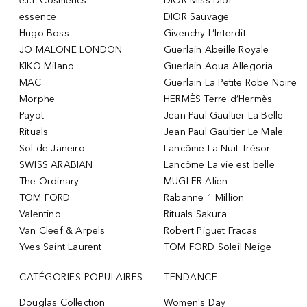
e.l.f. Cosmetics
DIOR Miss Dior
essence
DIOR Sauvage
Hugo Boss
Givenchy L’Interdit
JO MALONE LONDON
Guerlain Abeille Royale
KIKO Milano
Guerlain Aqua Allegoria
MAC
Guerlain La Petite Robe Noire
Morphe
HERMÈS Terre d’Hermès
Payot
Jean Paul Gaultier La Belle
Rituals
Jean Paul Gaultier Le Male
Sol de Janeiro
Lancôme La Nuit Trésor
SWISS ARABIAN
Lancôme La vie est belle
The Ordinary
MUGLER Alien
TOM FORD
Rabanne 1 Million
Valentino
Rituals Sakura
Van Cleef & Arpels
Robert Piguet Fracas
Yves Saint Laurent
TOM FORD Soleil Neige
CATÉGORIES POPULAIRES
TENDANCE
Douglas Collection
Women's Day