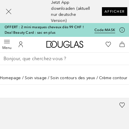
Jetzt App
[navigation.slideout.screenreader]
downloaden (aktuell
AFFICHER
nur deutsche
Version)
OFFERT : 2 mini masques cheveux dès 99 CHF !
Code:
MASK
Deal Beauty Card : sac en plus
Vers l'accueil Douglas
Vers Ma Li
Ouvrir le menu
Vers Mon Compte
Vers
Menu
Retourner
Exécuter la recherche
Homepage
Soin visage
Soin contours des yeux
Crème contour 