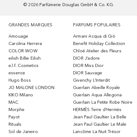
©
2026
Parfümerie Douglas GmbH & Co. KG.
GRANDES MARQUES
PARFUMS POPULAIRES
Amouage
Armani Acqua di Giò
Carolina Herrera
Benefit Holiday Collection
COLOR WOW
Chloé Atelier des Fleurs
eilish Billie Eilish
DIOR J’adore
e.l.f. Cosmetics
DIOR Miss Dior
essence
DIOR Sauvage
Hugo Boss
Givenchy L’Interdit
JO MALONE LONDON
Guerlain Abeille Royale
KIKO Milano
Guerlain Aqua Allegoria
MAC
Guerlain La Petite Robe Noire
Morphe
HERMÈS Terre d’Hermès
Payot
Jean Paul Gaultier La Belle
Rituals
Jean Paul Gaultier Le Male
Sol de Janeiro
Lancôme La Nuit Trésor