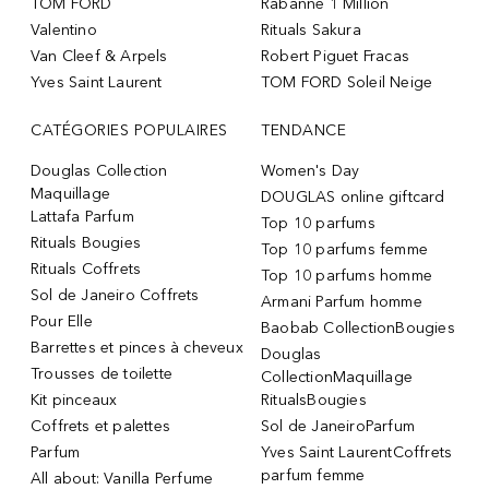
TOM FORD
Rabanne 1 Million
Valentino
Rituals Sakura
Van Cleef & Arpels
Robert Piguet Fracas
Yves Saint Laurent
TOM FORD Soleil Neige
CATÉGORIES POPULAIRES
TENDANCE
Douglas Collection
Women's Day
Maquillage
DOUGLAS online giftcard
Lattafa Parfum
Top 10 parfums
Rituals Bougies
Top 10 parfums femme
Rituals Coffrets
Top 10 parfums homme
Sol de Janeiro Coffrets
Armani Parfum homme
Pour Elle
Baobab CollectionBougies
Barrettes et pinces à cheveux
Douglas
Trousses de toilette
CollectionMaquillage
Kit pinceaux
RitualsBougies
Coffrets et palettes
Sol de JaneiroParfum
Parfum
Yves Saint LaurentCoffrets
parfum femme
All about: Vanilla Perfume