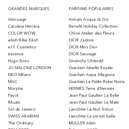
GRANDES MARQUES
PARFUMS POPULAIRES
Amouage
Armani Acqua di Giò
Carolina Herrera
Benefit Holiday Collection
COLOR WOW
Chloé Atelier des Fleurs
eilish Billie Eilish
DIOR J’adore
e.l.f. Cosmetics
DIOR Miss Dior
essence
DIOR Sauvage
Hugo Boss
Givenchy L’Interdit
JO MALONE LONDON
Guerlain Abeille Royale
KIKO Milano
Guerlain Aqua Allegoria
MAC
Guerlain La Petite Robe Noire
Morphe
HERMÈS Terre d’Hermès
Payot
Jean Paul Gaultier La Belle
Rituals
Jean Paul Gaultier Le Male
Sol de Janeiro
Lancôme La Nuit Trésor
SWISS ARABIAN
Lancôme La vie est belle
The Ordinary
MUGLER Alien