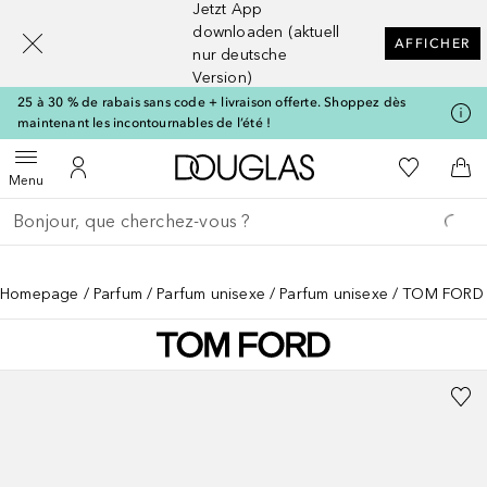
Jetzt App
[navigation.slideout.screenreader]
downloaden (aktuell
AFFICHER
nur deutsche
Version)
25 à 30 % de rabais sans code + livraison offerte. Shoppez dès
maintenant les incontournables de l’été !
Vers l'accueil Douglas
Vers Ma Li
Ouvrir le menu
Vers Mon Compte
Vers
Menu
Retourner
Exécuter la recherche
Homepage
Parfum
Parfum unisexe
Parfum unisexe
TOM FORD P