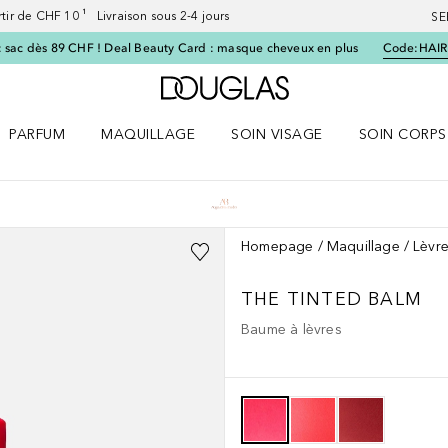
artir de CHF 10 ¹ Livraison sous 2-4 jours
SE
 sac dès 89 CHF ! Deal Beauty Card : masque cheveux en plus
Code:
HAIR
Vers l'accueil Douglas
PARFUM
MAQUILLAGE
SOIN VISAGE
SOIN CORPS
ES le menu
Ouvrir Parfum le menu
Ouvrir Maquillage le menu
Ouvrir Soin visage le menu
Ouvrir Soin c
Homepage
Maquillage
Lèvr
THE TINTED BALM
Baume à lèvres