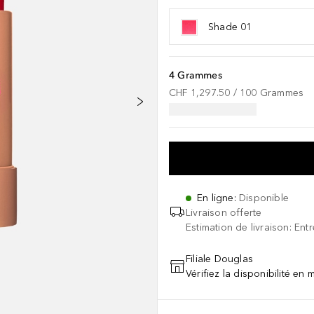
Shade 01
4 Grammes
CHF 1,297.50
 / 
100
Grammes
En ligne
:
Disponible
Livraison offerte
Estimation de livraison: Ent
Filiale Douglas
Vérifiez la disponibilité en