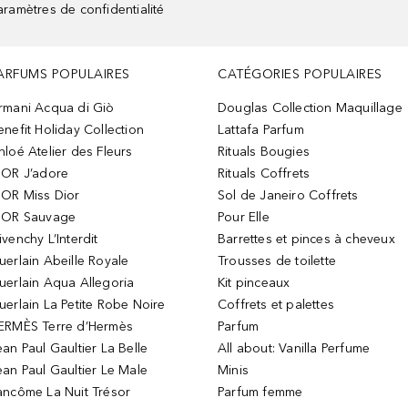
aramètres de confidentialité
ARFUMS POPULAIRES
CATÉGORIES POPULAIRES
rmani Acqua di Giò
Douglas Collection Maquillage
enefit Holiday Collection
Lattafa Parfum
hloé Atelier des Fleurs
Rituals Bougies
IOR J’adore
Rituals Coffrets
IOR Miss Dior
Sol de Janeiro Coffrets
IOR Sauvage
Pour Elle
ivenchy L’Interdit
Barrettes et pinces à cheveux
uerlain Abeille Royale
Trousses de toilette
uerlain Aqua Allegoria
Kit pinceaux
uerlain La Petite Robe Noire
Coffrets et palettes
ERMÈS Terre d’Hermès
Parfum
ean Paul Gaultier La Belle
All about: Vanilla Perfume
ean Paul Gaultier Le Male
Minis
ancôme La Nuit Trésor
Parfum femme