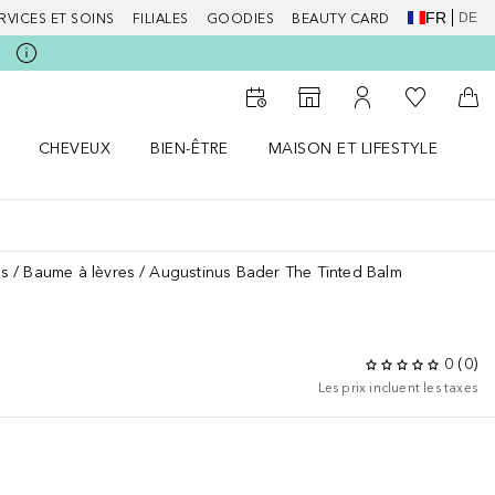
FR
DE
RVICES ET SOINS
FILIALES
GOODIES
BEAUTY CARD
Vers Ma Li
Vers le Storefinder
Vers Mon Compte
Vers
CHEVEUX
BIEN-ÊTRE
MAISON ET LIFESTYLE
D
orps le menu
Ouvrir Cheveux le menu
Ouvrir Bien-être le menu
Ouvrir Maison et Lifestyle le m
Ou
es
Baume à lèvres
Augustinus Bader The Tinted Balm
0
(
0
)
Les prix incluent les taxes