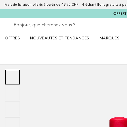
Frais de livraison offerts à partir de 49,95 CHF 4 échantillons gratuits à p
OFFERT:
Retourner
Exécuter la recherche
OFFRES
NOUVEAUTÉS ET TENDANCES
MARQUES
Ouvrir OFFRES le menu
Ouvrir NOUVEAUTÉS ET TENDANCES le menu
Ouvrir MARQU