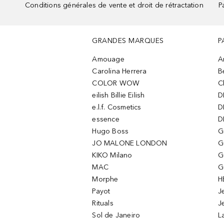
Conditions générales de vente et droit de rétractation
P
GRANDES MARQUES
P
Amouage
A
Carolina Herrera
B
COLOR WOW
C
eilish Billie Eilish
D
e.l.f. Cosmetics
D
essence
D
Hugo Boss
G
JO MALONE LONDON
G
KIKO Milano
G
MAC
G
Morphe
H
Payot
J
Rituals
J
Sol de Janeiro
L