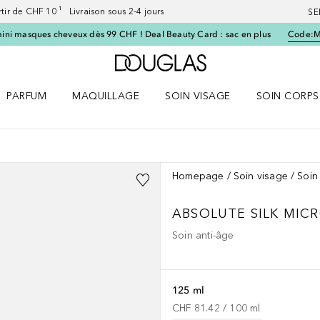
artir de CHF 10 ¹ Livraison sous 2-4 jours
SE
ini masques cheveux dès 99 CHF ! Deal Beauty Card : sac en plus
Code:
Vers l'accueil Douglas
PARFUM
MAQUILLAGE
SOIN VISAGE
SOIN CORPS
ES le menu
Ouvrir Parfum le menu
Ouvrir Maquillage le menu
Ouvrir Soin visage le menu
Ouvrir Soin c
Homepage
Soin visage
Soin
ABSOLUTE SILK
MICR
Soin anti-âge
125 ml
CHF 81.42
 / 
100
ml