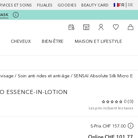
FR
DE
RVICES ET SOINS
FILIALES
GOODIES
BEAUTY CARD
MASK
Vers Ma Li
Vers le Storefinder
Vers Mon Compte
Vers
CHEVEUX
BIEN-ÊTRE
MAISON ET LIFESTYLE
D
orps le menu
Ouvrir Cheveux le menu
Ouvrir Bien-être le menu
Ouvrir Maison et Lifestyle le m
Ou
 visage
Soin anti rides et anti-âge
SENSAI Absolute Silk Micro Ess
O ESSENCE-IN-LOTION
0
(
0
)
Les prix incluent les taxes
S-Prix
CHF 157.00
Online
CHF 101.77