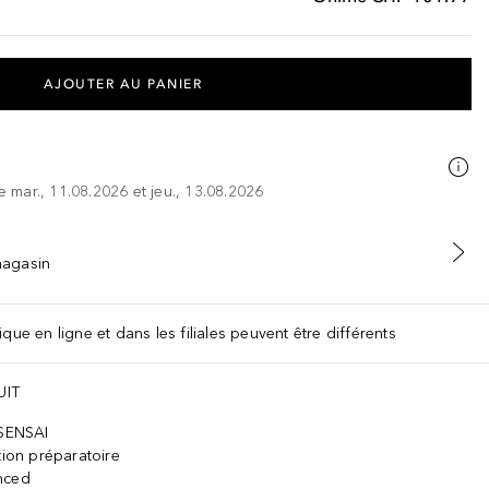
AJOUTER AU PANIER
re mar., 11.08.2026 et jeu., 13.08.2026
 magasin
que en ligne et dans les filiales peuvent être différents
UIT
 SENSAI
tion préparatoire
nced