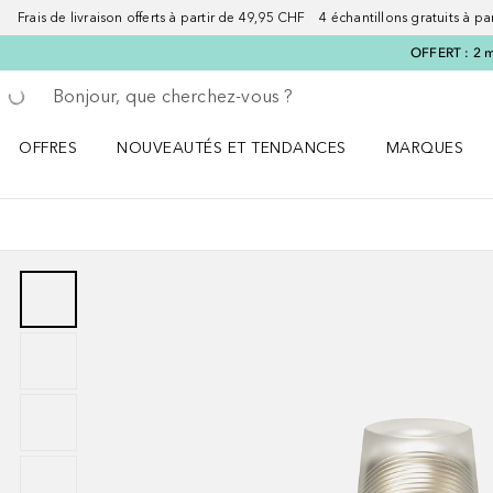
Frais de livraison offerts à partir de 49,95 CHF 4 échantillons gratuits à p
OFFERT : 2 m
Retourner
Exécuter la recherche
OFFRES
NOUVEAUTÉS ET TENDANCES
MARQUES
Ouvrir OFFRES le menu
Ouvrir NOUVEAUTÉS ET TENDANCES le menu
Ouvrir MARQU