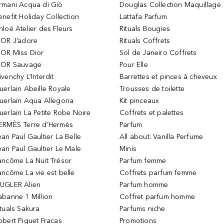
rmani Acqua di Giò
Douglas Collection Maquillage
enefit Holiday Collection
Lattafa Parfum
hloé Atelier des Fleurs
Rituals Bougies
IOR J’adore
Rituals Coffrets
IOR Miss Dior
Sol de Janeiro Coffrets
IOR Sauvage
Pour Elle
ivenchy L’Interdit
Barrettes et pinces à cheveux
uerlain Abeille Royale
Trousses de toilette
uerlain Aqua Allegoria
Kit pinceaux
uerlain La Petite Robe Noire
Coffrets et palettes
ERMÈS Terre d’Hermès
Parfum
ean Paul Gaultier La Belle
All about: Vanilla Perfume
ean Paul Gaultier Le Male
Minis
ancôme La Nuit Trésor
Parfum femme
ancôme La vie est belle
Coffrets parfum femme
UGLER Alien
Parfum homme
abanne 1 Million
Coffret parfum homme
ituals Sakura
Parfums niche
obert Piguet Fracas
Promotions