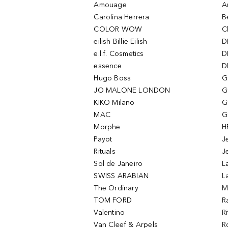
Amouage
A
Carolina Herrera
B
COLOR WOW
C
eilish Billie Eilish
D
e.l.f. Cosmetics
D
essence
D
Hugo Boss
G
JO MALONE LONDON
G
KIKO Milano
G
MAC
G
Morphe
H
Payot
J
Rituals
J
Sol de Janeiro
L
SWISS ARABIAN
L
The Ordinary
M
TOM FORD
R
Valentino
R
Van Cleef & Arpels
R