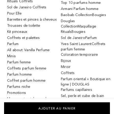
Rituals Coffrets
Top 10 parfums homme
Sol de Janeiro Coffrets
Armani Parfum homme
Pour Elle
Baobab CollectionBougies
Barrettes et pinces à cheveux
Douglas
Trousses de toilette
CollectionMaquillage
Kit pinceaux
RitualsBougies
Coffrets et palettes
Sol de JaneiroParfum
Parfum
Yves Saint LaurentCoffrets
parfum femme
All about: Vanilla Perfume
Coloration temporaire
Minis
Bijoux
Parfum femme
Miroir
Coffrets parfum femme
Coffrets
Parfum homme
Parfum oriental » Boutique en
Coffret parfum homme
ligne | DOUGLAS
Parfums niche
Parfums capillaires
Promotions
Sel, perle et cube de bain
Masque et patch pour les
Dermaroller
yeux
Masque et patch pour les
AJOUTER AU PANIER
yeux