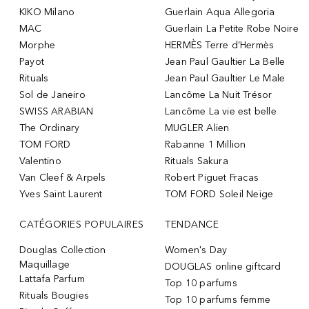
KIKO Milano
Guerlain Aqua Allegoria
MAC
Guerlain La Petite Robe Noire
Morphe
HERMÈS Terre d’Hermès
Payot
Jean Paul Gaultier La Belle
Rituals
Jean Paul Gaultier Le Male
Sol de Janeiro
Lancôme La Nuit Trésor
SWISS ARABIAN
Lancôme La vie est belle
The Ordinary
MUGLER Alien
TOM FORD
Rabanne 1 Million
Valentino
Rituals Sakura
Van Cleef & Arpels
Robert Piguet Fracas
Yves Saint Laurent
TOM FORD Soleil Neige
CATÉGORIES POPULAIRES
TENDANCE
Douglas Collection
Women's Day
Maquillage
DOUGLAS online giftcard
Lattafa Parfum
Top 10 parfums
Rituals Bougies
Top 10 parfums femme