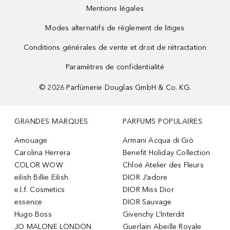
Mentions légales
Modes alternatifs de règlement de litiges
Conditions générales de vente et droit de rétractation
Paramètres de confidentialité
©
2026
Parfümerie Douglas GmbH & Co. KG.
GRANDES MARQUES
PARFUMS POPULAIRES
Amouage
Armani Acqua di Giò
Carolina Herrera
Benefit Holiday Collection
COLOR WOW
Chloé Atelier des Fleurs
eilish Billie Eilish
DIOR J’adore
e.l.f. Cosmetics
DIOR Miss Dior
essence
DIOR Sauvage
Hugo Boss
Givenchy L’Interdit
JO MALONE LONDON
Guerlain Abeille Royale