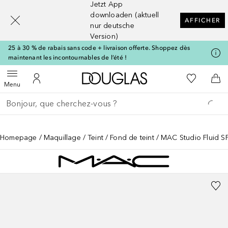
Jetzt App
[navigation.slideout.screenreader]
downloaden (aktuell
AFFICHER
nur deutsche
Version)
25 à 30 % de rabais sans code + livraison offerte. Shoppez dès
maintenant les incontournables de l’été !
Vers l'accueil Douglas
Vers Ma Li
Ouvrir le menu
Vers Mon Compte
Vers
Menu
Retourner
Exécuter la recherche
Homepage
Maquillage
Teint
Fond de teint
MAC Studio Fluid SP