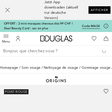
Jetzt App
[navigation.slideout.screenreader]
downloaden (aktuell
AFFICHER
nur deutsche
Version)
OFFERT : 2 mini masques cheveux dès 99 CHF !
Code:
MASK
Deal Beauty Card : sac en plus
Vers l'accueil Douglas
Vers Ma Li
Ouvrir le menu
Vers Mon Compte
Vers
Menu
Retourner
Exécuter la recherche
Homepage
Soin visage
Nettoyage de visage
Gommage visage
POINT ROUGE