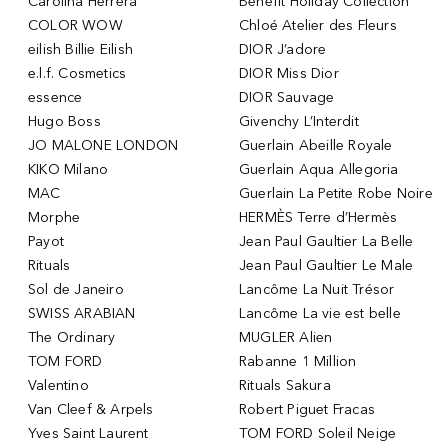
Carolina Herrera
Benefit Holiday Collection
COLOR WOW
Chloé Atelier des Fleurs
eilish Billie Eilish
DIOR J’adore
e.l.f. Cosmetics
DIOR Miss Dior
essence
DIOR Sauvage
Hugo Boss
Givenchy L’Interdit
JO MALONE LONDON
Guerlain Abeille Royale
KIKO Milano
Guerlain Aqua Allegoria
MAC
Guerlain La Petite Robe Noire
Morphe
HERMÈS Terre d’Hermès
Payot
Jean Paul Gaultier La Belle
Rituals
Jean Paul Gaultier Le Male
Sol de Janeiro
Lancôme La Nuit Trésor
SWISS ARABIAN
Lancôme La vie est belle
The Ordinary
MUGLER Alien
TOM FORD
Rabanne 1 Million
Valentino
Rituals Sakura
Van Cleef & Arpels
Robert Piguet Fracas
Yves Saint Laurent
TOM FORD Soleil Neige