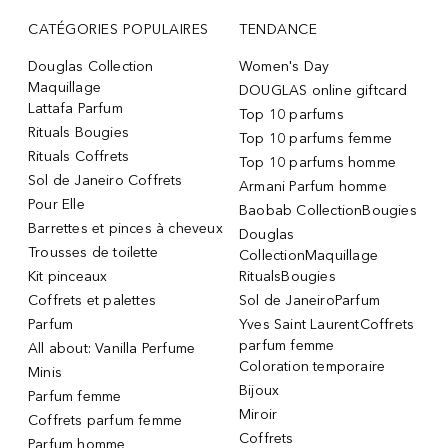
CATÉGORIES POPULAIRES
TENDANCE
Douglas Collection
Women's Day
Maquillage
DOUGLAS online giftcard
Lattafa Parfum
Top 10 parfums
Rituals Bougies
Top 10 parfums femme
Rituals Coffrets
Top 10 parfums homme
Sol de Janeiro Coffrets
Armani Parfum homme
Pour Elle
Baobab CollectionBougies
Barrettes et pinces à cheveux
Douglas
Trousses de toilette
CollectionMaquillage
Kit pinceaux
RitualsBougies
Coffrets et palettes
Sol de JaneiroParfum
Parfum
Yves Saint LaurentCoffrets
parfum femme
All about: Vanilla Perfume
Coloration temporaire
Minis
Bijoux
Parfum femme
Miroir
Coffrets parfum femme
Coffrets
Parfum homme