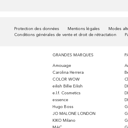
Protection des données
Mentions légales
Modes alte
Conditions générales de vente et droit de rétractation
P
GRANDES MARQUES
P
Amouage
A
Carolina Herrera
B
COLOR WOW
C
eilish Billie Eilish
D
e.l.f. Cosmetics
D
essence
D
Hugo Boss
G
JO MALONE LONDON
G
KIKO Milano
G
MAC
G