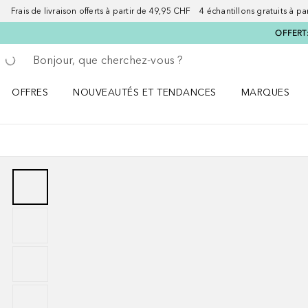
Frais de livraison offerts à partir de 49,95 CHF 4 échantillons gratuits à p
OFFERT:
Retourner
Exécuter la recherche
OFFRES
NOUVEAUTÉS ET TENDANCES
MARQUES
Ouvrir OFFRES le menu
Ouvrir NOUVEAUTÉS ET TENDANCES le menu
Ouvrir MARQU