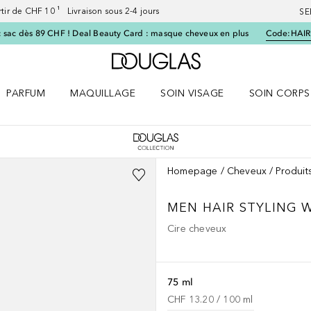
artir de CHF 10 ¹ Livraison sous 2-4 jours
SE
 sac dès 89 CHF ! Deal Beauty Card : masque cheveux en plus
Code:
HAIR
Vers l'accueil Douglas
PARFUM
MAQUILLAGE
SOIN VISAGE
SOIN CORPS
ES le menu
Ouvrir Parfum le menu
Ouvrir Maquillage le menu
Ouvrir Soin visage le menu
Ouvrir Soin c
Homepage
Cheveux
Produit
MEN
HAIR STYLING 
Cire cheveux
75 ml
CHF 13.20
 / 
100
ml