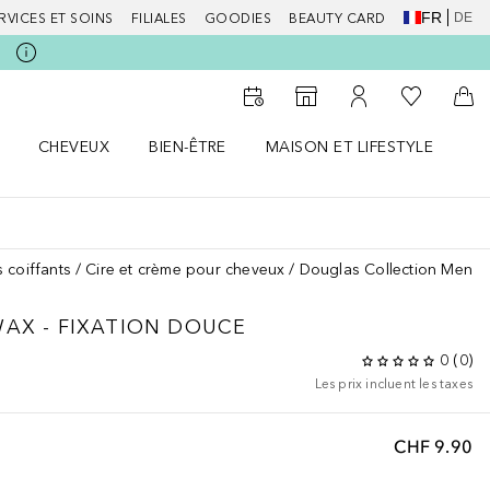
FR
DE
RVICES ET SOINS
FILIALES
GOODIES
BEAUTY CARD
Vers Ma Li
Vers le Storefinder
Vers Mon Compte
Vers
CHEVEUX
BIEN-ÊTRE
MAISON ET LIFESTYLE
D
orps le menu
Ouvrir Cheveux le menu
Ouvrir Bien-être le menu
Ouvrir Maison et Lifestyle le m
Ou
s coiffants
Cire et crème pour cheveux
Douglas Collection Men Ha
WAX - FIXATION DOUCE
0
(
0
)
Les prix incluent les taxes
CHF 9.90