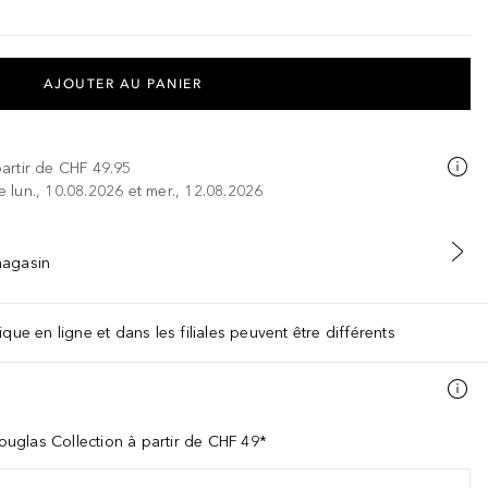
AJOUTER AU PANIER
partir de
CHF 49.95
re lun., 10.08.2026 et mer., 12.08.2026
 magasin
que en ligne et dans les filiales peuvent être différents
uglas Collection à partir de CHF 49*