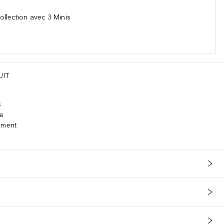
llection avec 3 Minis
UIT
s
le
ement