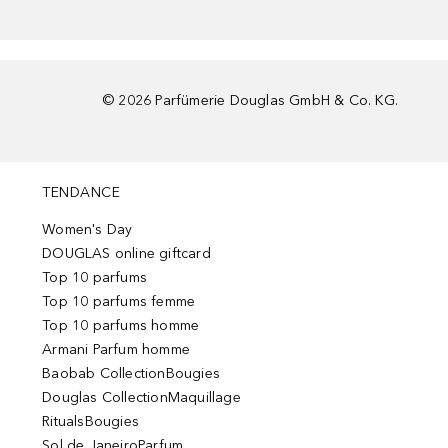
©
2026
Parfümerie Douglas GmbH & Co. KG.
TENDANCE
Women's Day
DOUGLAS online giftcard
Top 10 parfums
Top 10 parfums femme
Top 10 parfums homme
Armani Parfum homme
Baobab CollectionBougies
Douglas CollectionMaquillage
RitualsBougies
Sol de JaneiroParfum