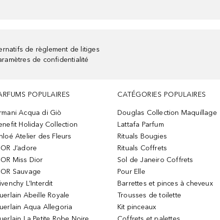
rnatifs de règlement de litiges
aramètres de confidentialité
ARFUMS POPULAIRES
CATÉGORIES POPULAIRES
rmani Acqua di Giò
Douglas Collection Maquillage
enefit Holiday Collection
Lattafa Parfum
hloé Atelier des Fleurs
Rituals Bougies
IOR J’adore
Rituals Coffrets
IOR Miss Dior
Sol de Janeiro Coffrets
IOR Sauvage
Pour Elle
ivenchy L’Interdit
Barrettes et pinces à cheveux
uerlain Abeille Royale
Trousses de toilette
uerlain Aqua Allegoria
Kit pinceaux
uerlain La Petite Robe Noire
Coffrets et palettes