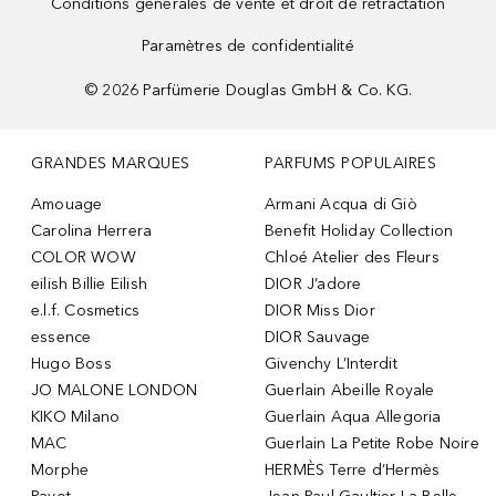
Conditions générales de vente et droit de rétractation
Paramètres de confidentialité
©
2026
Parfümerie Douglas GmbH & Co. KG.
GRANDES MARQUES
PARFUMS POPULAIRES
Amouage
Armani Acqua di Giò
Carolina Herrera
Benefit Holiday Collection
COLOR WOW
Chloé Atelier des Fleurs
eilish Billie Eilish
DIOR J’adore
e.l.f. Cosmetics
DIOR Miss Dior
essence
DIOR Sauvage
Hugo Boss
Givenchy L’Interdit
JO MALONE LONDON
Guerlain Abeille Royale
KIKO Milano
Guerlain Aqua Allegoria
MAC
Guerlain La Petite Robe Noire
Morphe
HERMÈS Terre d’Hermès