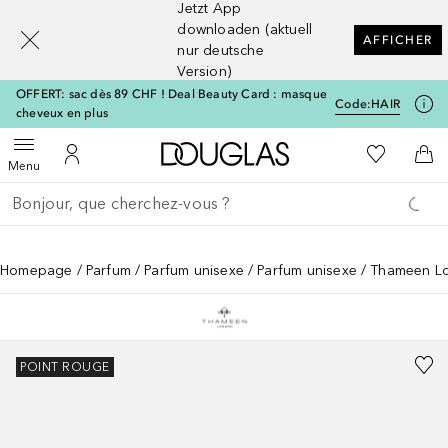
Jetzt App
[navigation.slideout.screenreader]
downloaden (aktuell
AFFICHER
nur deutsche
Version)
OFFERT: sac dès 89 CHF ! Deal Beauty Card : masque
Code:
HAIR
cheveux en plus
Vers l'accueil Douglas
Vers Ma Li
Ouvrir le menu
Vers Mon Compte
Vers
Menu
Retourner
Exécuter la recherche
Homepage
Parfum
Parfum unisexe
Parfum unisexe
Thameen Lo
POINT ROUGE