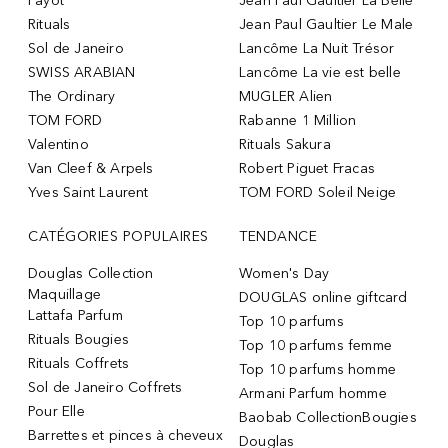
Payot
Jean Paul Gaultier La Belle
Rituals
Jean Paul Gaultier Le Male
Sol de Janeiro
Lancôme La Nuit Trésor
SWISS ARABIAN
Lancôme La vie est belle
The Ordinary
MUGLER Alien
TOM FORD
Rabanne 1 Million
Valentino
Rituals Sakura
Van Cleef & Arpels
Robert Piguet Fracas
Yves Saint Laurent
TOM FORD Soleil Neige
CATÉGORIES POPULAIRES
TENDANCE
Douglas Collection
Women's Day
Maquillage
DOUGLAS online giftcard
Lattafa Parfum
Top 10 parfums
Rituals Bougies
Top 10 parfums femme
Rituals Coffrets
Top 10 parfums homme
Sol de Janeiro Coffrets
Armani Parfum homme
Pour Elle
Baobab CollectionBougies
Barrettes et pinces à cheveux
Douglas