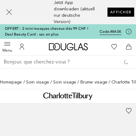
Jetzt App
[navigation.slideout.screenreader]
downloaden (aktuell
AFFICHER
nur deutsche
Version)
OFFERT : 2 mini masques cheveux dès 99 CHF !
Code:
MASK
Deal Beauty Card : sac en plus
Vers l'accueil Douglas
Vers Ma Li
Ouvrir le menu
Vers Mon Compte
Vers
Menu
Retourner
Exécuter la recherche
Homepage
Soin visage
Soin visage
Brume visage
Charlotte Ti