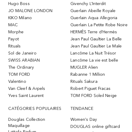
Hugo Boss
Givenchy L’Interdit
JO MALONE LONDON
Guerlain Abeille Royale
KIKO Milano
Guerlain Aqua Allegoria
MAC
Guerlain La Petite Robe Noire
Morphe
HERMÈS Terre d’Hermès
Payot
Jean Paul Gaultier La Belle
Rituals
Jean Paul Gaultier Le Male
Sol de Janeiro
Lancôme La Nuit Trésor
SWISS ARABIAN
Lancôme La vie est belle
The Ordinary
MUGLER Alien
TOM FORD
Rabanne 1 Million
Valentino
Rituals Sakura
Van Cleef & Arpels
Robert Piguet Fracas
Yves Saint Laurent
TOM FORD Soleil Neige
CATÉGORIES POPULAIRES
TENDANCE
Douglas Collection
Women's Day
Maquillage
DOUGLAS online giftcard
Lattafa Parfum