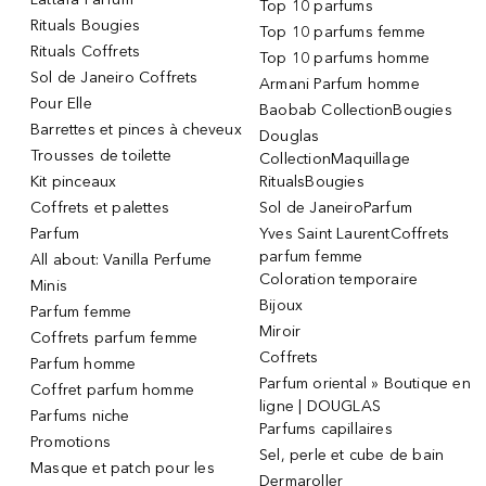
Top 10 parfums
Rituals Bougies
Top 10 parfums femme
Rituals Coffrets
Top 10 parfums homme
Sol de Janeiro Coffrets
Armani Parfum homme
Pour Elle
Baobab CollectionBougies
Barrettes et pinces à cheveux
Douglas
Trousses de toilette
CollectionMaquillage
Kit pinceaux
RitualsBougies
Coffrets et palettes
Sol de JaneiroParfum
Parfum
Yves Saint LaurentCoffrets
parfum femme
All about: Vanilla Perfume
Coloration temporaire
Minis
Bijoux
Parfum femme
Miroir
Coffrets parfum femme
Coffrets
Parfum homme
Parfum oriental » Boutique en
Coffret parfum homme
ligne | DOUGLAS
Parfums niche
Parfums capillaires
Promotions
Sel, perle et cube de bain
Masque et patch pour les
Dermaroller