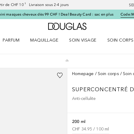
artir de CHF 10 ¹ Livraison sous 2-4 jours
SE
ini masques cheveux dès 99 CHF ! Deal Beauty Card : sac en plus
Code:
Vers l'accueil Douglas
PARFUM
MAQUILLAGE
SOIN VISAGE
SOIN CORPS
ES le menu
Ouvrir Parfum le menu
Ouvrir Maquillage le menu
Ouvrir Soin visage le menu
Ouvrir Soin c
Homepage
Soin corps
Soin 
SUPERCONCENTRÉ D
Anti-cellulite
200 ml
CHF 34.95
 / 
100
ml