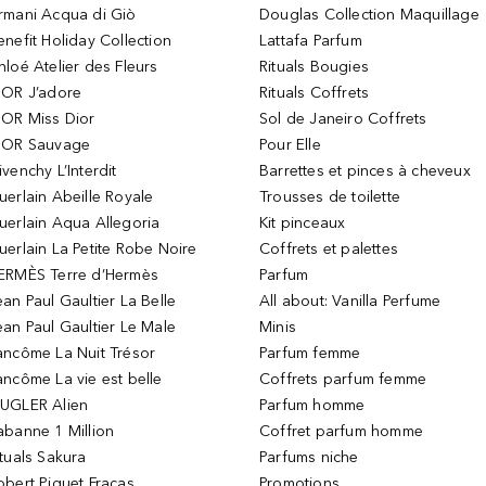
rmani Acqua di Giò
Douglas Collection Maquillage
enefit Holiday Collection
Lattafa Parfum
hloé Atelier des Fleurs
Rituals Bougies
IOR J’adore
Rituals Coffrets
IOR Miss Dior
Sol de Janeiro Coffrets
IOR Sauvage
Pour Elle
ivenchy L’Interdit
Barrettes et pinces à cheveux
uerlain Abeille Royale
Trousses de toilette
uerlain Aqua Allegoria
Kit pinceaux
uerlain La Petite Robe Noire
Coffrets et palettes
ERMÈS Terre d’Hermès
Parfum
ean Paul Gaultier La Belle
All about: Vanilla Perfume
ean Paul Gaultier Le Male
Minis
ancôme La Nuit Trésor
Parfum femme
ancôme La vie est belle
Coffrets parfum femme
UGLER Alien
Parfum homme
abanne 1 Million
Coffret parfum homme
ituals Sakura
Parfums niche
obert Piguet Fracas
Promotions