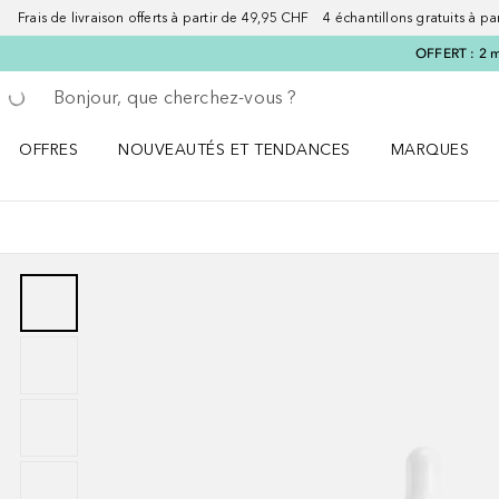
Frais de livraison offerts à partir de 49,95 CHF 4 échantillons gratuits à p
OFFERT : 2 m
Retourner
Exécuter la recherche
OFFRES
NOUVEAUTÉS ET TENDANCES
MARQUES
Ouvrir OFFRES le menu
Ouvrir NOUVEAUTÉS ET TENDANCES le menu
Ouvrir MARQU