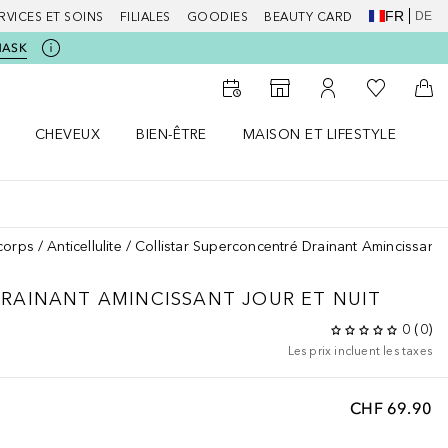
FR
DE
RVICES ET SOINS
FILIALES
GOODIES
BEAUTY CARD
MASK
Vers Ma Li
Vers le Storefinder
Vers Mon Compte
Vers
CHEVEUX
BIEN-ÊTRE
MAISON ET LIFESTYLE
D
orps le menu
Ouvrir Cheveux le menu
Ouvrir Bien-être le menu
Ouvrir Maison et Lifestyle le m
Ou
corps
Anticellulite
Collistar Superconcentré Drainant Amincissant J
RAINANT AMINCISSANT JOUR ET NUIT
0
(
0
)
Les prix incluent les taxes
CHF 69.90