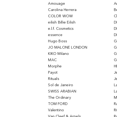
Amouage
A
Carolina Herrera
B
COLOR WOW
C
eilish Billie Eilish
D
e.l.f. Cosmetics
D
essence
D
Hugo Boss
G
JO MALONE LONDON
G
KIKO Milano
G
MAC
G
Morphe
H
Payot
J
Rituals
J
Sol de Janeiro
L
SWISS ARABIAN
L
The Ordinary
M
TOM FORD
R
Valentino
R
Van Cleef & Arpels
R