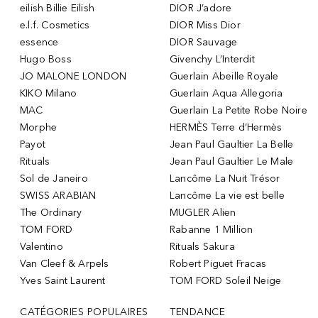
eilish Billie Eilish
DIOR J’adore
e.l.f. Cosmetics
DIOR Miss Dior
essence
DIOR Sauvage
Hugo Boss
Givenchy L’Interdit
JO MALONE LONDON
Guerlain Abeille Royale
KIKO Milano
Guerlain Aqua Allegoria
MAC
Guerlain La Petite Robe Noire
Morphe
HERMÈS Terre d’Hermès
Payot
Jean Paul Gaultier La Belle
Rituals
Jean Paul Gaultier Le Male
Sol de Janeiro
Lancôme La Nuit Trésor
SWISS ARABIAN
Lancôme La vie est belle
The Ordinary
MUGLER Alien
TOM FORD
Rabanne 1 Million
Valentino
Rituals Sakura
Van Cleef & Arpels
Robert Piguet Fracas
Yves Saint Laurent
TOM FORD Soleil Neige
CATÉGORIES POPULAIRES
TENDANCE