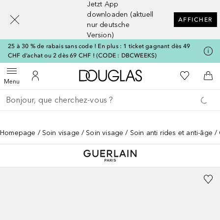
Jetzt App
[navigation.slideout.screenreader]
downloaden (aktuell
AFFICHER
nur deutsche
Version)
25 à 30 % de rabais sans code ! En plus : 1 ticket gagnant dès 49
CHF d’achat ou 2 dès 69 CHF ! (CODE : DBCWEEKS)
Vers l'accueil Douglas
Vers Ma Li
Ouvrir le menu
Vers Mon Compte
Vers
Menu
Retourner
Exécuter la recherche
Homepage
Soin visage
Soin visage
Soin anti rides et anti-âge