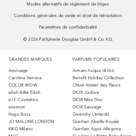
Modes alternatifs de règlement de litiges
Conditions générales de vente et droit de rétractation
Paramètres de confidentialité
©
2026
Parfümerie Douglas GmbH & Co. KG.
GRANDES MARQUES
PARFUMS POPULAIRES
Amouage
Armani Acqua di Giò
Carolina Herrera
Benefit Holiday Collection
COLOR WOW
Chloé Atelier des Fleurs
eilish Billie Eilish
DIOR J’adore
e.l.f. Cosmetics
DIOR Miss Dior
essence
DIOR Sauvage
Hugo Boss
Givenchy L’Interdit
JO MALONE LONDON
Guerlain Abeille Royale
KIKO Milano
Guerlain Aqua Allegoria