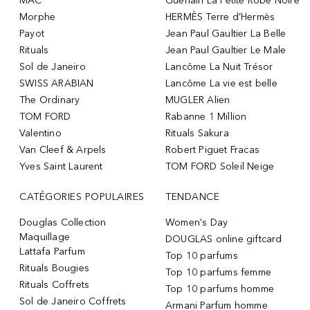
MAC
Guerlain La Petite Robe Noire
Morphe
HERMÈS Terre d’Hermès
Payot
Jean Paul Gaultier La Belle
Rituals
Jean Paul Gaultier Le Male
Sol de Janeiro
Lancôme La Nuit Trésor
SWISS ARABIAN
Lancôme La vie est belle
The Ordinary
MUGLER Alien
TOM FORD
Rabanne 1 Million
Valentino
Rituals Sakura
Van Cleef & Arpels
Robert Piguet Fracas
Yves Saint Laurent
TOM FORD Soleil Neige
CATÉGORIES POPULAIRES
TENDANCE
Douglas Collection
Women's Day
Maquillage
DOUGLAS online giftcard
Lattafa Parfum
Top 10 parfums
Rituals Bougies
Top 10 parfums femme
Rituals Coffrets
Top 10 parfums homme
Sol de Janeiro Coffrets
Armani Parfum homme