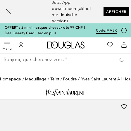
Jetzt App
[navigation.slideout.screenreader]
downloaden (aktuell
AFFICHER
nur deutsche
Version)
OFFERT : 2 mini masques cheveux dès 99 CHF !
Code:
MASK
Deal Beauty Card : sac en plus
Vers l'accueil Douglas
Vers Ma Li
Ouvrir le menu
Vers Mon Compte
Vers
Menu
Retourner
Exécuter la recherche
Homepage
Maquillage
Teint
Poudre
Yves Saint Laurent All Hou