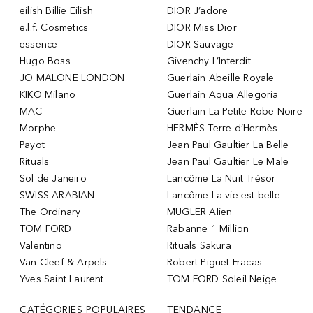
eilish Billie Eilish
DIOR J’adore
e.l.f. Cosmetics
DIOR Miss Dior
essence
DIOR Sauvage
Hugo Boss
Givenchy L’Interdit
JO MALONE LONDON
Guerlain Abeille Royale
KIKO Milano
Guerlain Aqua Allegoria
MAC
Guerlain La Petite Robe Noire
Morphe
HERMÈS Terre d’Hermès
Payot
Jean Paul Gaultier La Belle
Rituals
Jean Paul Gaultier Le Male
Sol de Janeiro
Lancôme La Nuit Trésor
SWISS ARABIAN
Lancôme La vie est belle
The Ordinary
MUGLER Alien
TOM FORD
Rabanne 1 Million
Valentino
Rituals Sakura
Van Cleef & Arpels
Robert Piguet Fracas
Yves Saint Laurent
TOM FORD Soleil Neige
CATÉGORIES POPULAIRES
TENDANCE