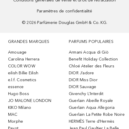
Conditions générales de vente et droit de rétractation
Paramètres de confidentialité
©
2026
Parfümerie Douglas GmbH & Co. KG.
GRANDES MARQUES
PARFUMS POPULAIRES
Amouage
Armani Acqua di Giò
Carolina Herrera
Benefit Holiday Collection
COLOR WOW
Chloé Atelier des Fleurs
eilish Billie Eilish
DIOR J’adore
e.l.f. Cosmetics
DIOR Miss Dior
essence
DIOR Sauvage
Hugo Boss
Givenchy L’Interdit
JO MALONE LONDON
Guerlain Abeille Royale
KIKO Milano
Guerlain Aqua Allegoria
MAC
Guerlain La Petite Robe Noire
Morphe
HERMÈS Terre d’Hermès
Payot
Jean Paul Gaultier La Belle