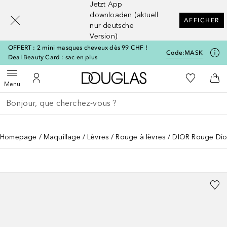
Jetzt App
[navigation.slideout.screenreader]
downloaden (aktuell
AFFICHER
nur deutsche
Version)
OFFERT : 2 mini masques cheveux dès 99 CHF !
Code:
MASK
Deal Beauty Card : sac en plus
Vers l'accueil Douglas
Vers Ma Li
Ouvrir le menu
Vers Mon Compte
Vers
Menu
Retourner
Exécuter la recherche
Homepage
Maquillage
Lèvres
Rouge à lèvres
DIOR Rouge Dio