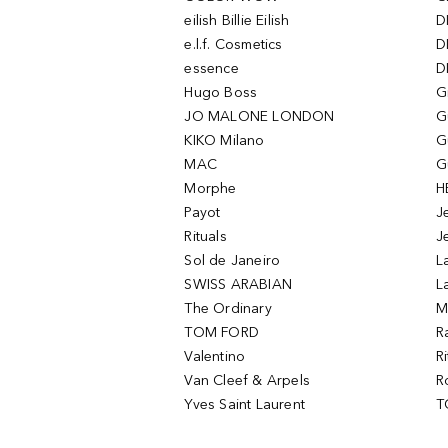
eilish Billie Eilish
D
e.l.f. Cosmetics
D
essence
D
Hugo Boss
G
JO MALONE LONDON
G
KIKO Milano
G
MAC
G
Morphe
H
Payot
J
Rituals
J
Sol de Janeiro
L
SWISS ARABIAN
L
The Ordinary
M
TOM FORD
R
Valentino
R
Van Cleef & Arpels
R
Yves Saint Laurent
T