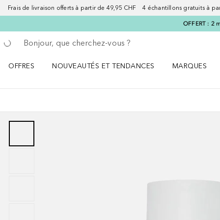
Frais de livraison offerts à partir de 49,95 CHF 4 échantillons gratuits à p
OFFERT : 2 m
Retourner
Exécuter la recherche
OFFRES
NOUVEAUTÉS ET TENDANCES
MARQUES
Ouvrir OFFRES le menu
Ouvrir NOUVEAUTÉS ET TENDANCES le menu
Ouvrir MARQU