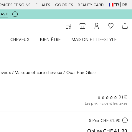
FR
DE
RVICES ET SOINS
FILIALES
GOODIES
BEAUTY CARD
MASK
Vers Ma Li
Vers le Storefinder
Vers Mon Compte
Vers
CHEVEUX
BIEN-ÊTRE
MAISON ET LIFESTYLE
D
orps le menu
Ouvrir Cheveux le menu
Ouvrir Bien-être le menu
Ouvrir Maison et Lifestyle le m
Ou
heveux
Masque et cure cheveux
Ouai Hair Gloss
0
(
0
)
Les prix incluent les taxes
S-Prix
CHF 41.90
Online
CHF 41.90