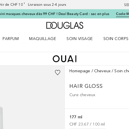
artir de CHF 10 ¹ Livraison sous 2-4 jours
SE
ini masques cheveux dès 99 CHF ! Deal Beauty Card : sac en plus
Code:
Vers l'accueil Douglas
PARFUM
MAQUILLAGE
SOIN VISAGE
SOIN CORPS
ES le menu
Ouvrir Parfum le menu
Ouvrir Maquillage le menu
Ouvrir Soin visage le menu
Ouvrir Soin c
Homepage
Cheveux
Soin c
HAIR GLOSS
Cure cheveux
177 ml
CHF 23.67
 / 
100
ml