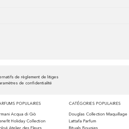
rnatifs de règlement de litiges
aramètres de confidentialité
ARFUMS POPULAIRES
CATÉGORIES POPULAIRES
rmani Acqua di Giò
Douglas Collection Maquillage
enefit Holiday Collection
Lattafa Parfum
hloé Atelier des Fleurs
Rituals Bougies