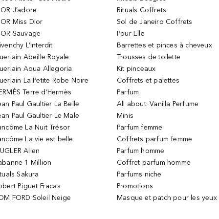
IOR J’adore
Rituals Coffrets
IOR Miss Dior
Sol de Janeiro Coffrets
IOR Sauvage
Pour Elle
ivenchy L’Interdit
Barrettes et pinces à cheveux
uerlain Abeille Royale
Trousses de toilette
uerlain Aqua Allegoria
Kit pinceaux
uerlain La Petite Robe Noire
Coffrets et palettes
ERMÈS Terre d’Hermès
Parfum
ean Paul Gaultier La Belle
All about: Vanilla Perfume
ean Paul Gaultier Le Male
Minis
ancôme La Nuit Trésor
Parfum femme
ancôme La vie est belle
Coffrets parfum femme
UGLER Alien
Parfum homme
abanne 1 Million
Coffret parfum homme
ituals Sakura
Parfums niche
obert Piguet Fracas
Promotions
OM FORD Soleil Neige
Masque et patch pour les yeux