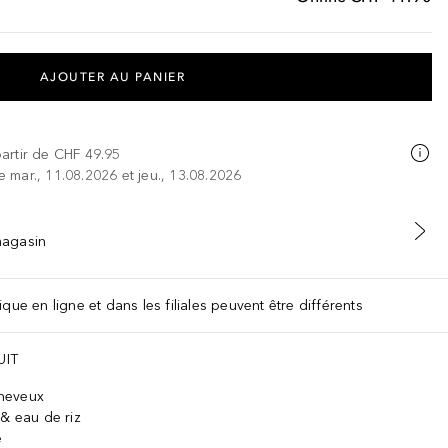
AJOUTER AU PANIER
partir de
CHF 49.95
re mar., 11.08.2026 et jeu., 13.08.2026
 magasin
que en ligne et dans les filiales peuvent être différents
UIT
cheveux
 & eau de riz
e