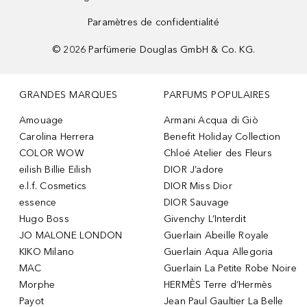
Paramètres de confidentialité
©
2026
Parfümerie Douglas GmbH & Co. KG.
GRANDES MARQUES
PARFUMS POPULAIRES
Amouage
Armani Acqua di Giò
Carolina Herrera
Benefit Holiday Collection
COLOR WOW
Chloé Atelier des Fleurs
eilish Billie Eilish
DIOR J’adore
e.l.f. Cosmetics
DIOR Miss Dior
essence
DIOR Sauvage
Hugo Boss
Givenchy L’Interdit
JO MALONE LONDON
Guerlain Abeille Royale
KIKO Milano
Guerlain Aqua Allegoria
MAC
Guerlain La Petite Robe Noire
Morphe
HERMÈS Terre d’Hermès
Payot
Jean Paul Gaultier La Belle