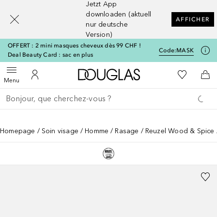
Jetzt App
[navigation.slideout.screenreader]
downloaden (aktuell
AFFICHER
nur deutsche
Version)
OFFERT : 2 mini masques cheveux dès 99 CHF !
Code:
MASK
Deal Beauty Card : sac en plus
Vers l'accueil Douglas
Vers Ma Li
Ouvrir le menu
Vers Mon Compte
Vers
Menu
Retourner
Exécuter la recherche
Homepage
Soin visage
Homme
Rasage
Reuzel Wood & Spice 