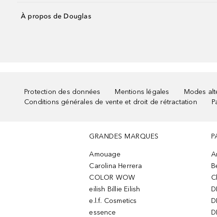
À propos de Douglas
Protection des données
Mentions légales
Modes alte
Conditions générales de vente et droit de rétractation
P
GRANDES MARQUES
P
Amouage
A
Carolina Herrera
B
COLOR WOW
C
eilish Billie Eilish
D
e.l.f. Cosmetics
D
essence
D