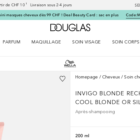
artir de CHF 10 ¹ Livraison sous 2-4 jours
SE
ini masques cheveux dès 99 CHF ! Deal Beauty Card : sac en plus
Code:
Vers l'accueil Douglas
PARFUM
MAQUILLAGE
SOIN VISAGE
SOIN CORPS
ES le menu
Ouvrir Parfum le menu
Ouvrir Maquillage le menu
Ouvrir Soin visage le menu
Ouvrir Soin c
Homepage
Cheveux
Soin c
INVIGO BLONDE RE
COOL BLONDE OR SI
Après-shampooing
200 ml