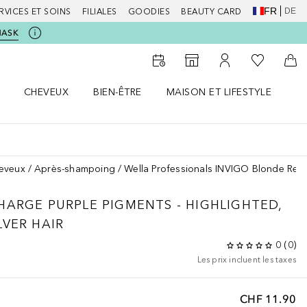
FR
DE
RVICES ET SOINS
FILIALES
GOODIES
BEAUTY CARD
MASK
Vers Ma Li
Vers le Storefinder
Vers Mon Compte
Vers
CHEVEUX
BIEN-ÊTRE
MAISON ET LIFESTYLE
D
orps le menu
Ouvrir Cheveux le menu
Ouvrir Bien-être le menu
Ouvrir Maison et Lifestyle le m
Ou
heveux
Après-shampoing
Wella Professionals INVIGO Blonde Recha
CHARGE
PURPLE PIGMENTS - HIGHLIGHTED,
LVER HAIR
0
(
0
)
Les prix incluent les taxes
CHF 11.90