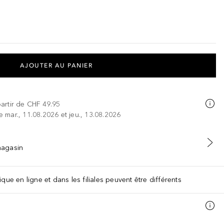
AJOUTER AU PANIER
partir de
CHF 49.95
re mar., 11.08.2026 et jeu., 13.08.2026
 magasin
que en ligne et dans les filiales peuvent être différents