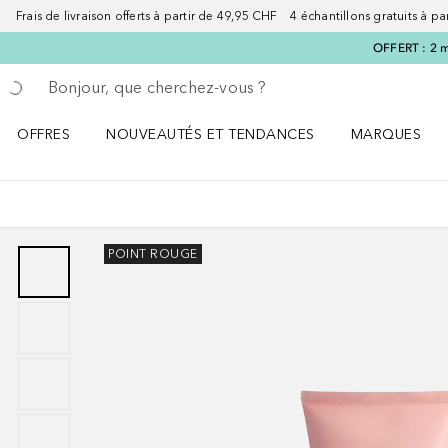
Frais de livraison offerts à partir de 49,95 CHF 4 échantillons gratuits à p
OFFERT : 2 m
Retourner
Exécuter la recherche
OFFRES
NOUVEAUTÉS ET TENDANCES
MARQUES
Ouvrir OFFRES le menu
Ouvrir NOUVEAUTÉS ET TENDANCES le menu
Ouvrir MARQU
POINT ROUGE