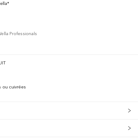
ella*
lla Professionals
UIT
s ou cuivrées