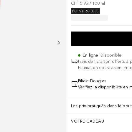
CHF 5.95
 / 
100
ml
POINT ROUGE
En ligne
:
Disponible
Frais de livraison offerts à 
Estimation de livraison: Ent
Filiale Douglas
Vérifiez la disponibilité en
Les prix pratiqués dans la bouti
VOTRE CADEAU