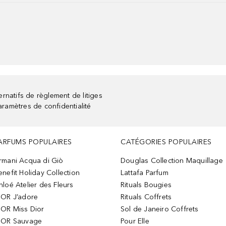
rnatifs de règlement de litiges
aramètres de confidentialité
ARFUMS POPULAIRES
CATÉGORIES POPULAIRES
rmani Acqua di Giò
Douglas Collection Maquillage
enefit Holiday Collection
Lattafa Parfum
hloé Atelier des Fleurs
Rituals Bougies
IOR J’adore
Rituals Coffrets
IOR Miss Dior
Sol de Janeiro Coffrets
IOR Sauvage
Pour Elle