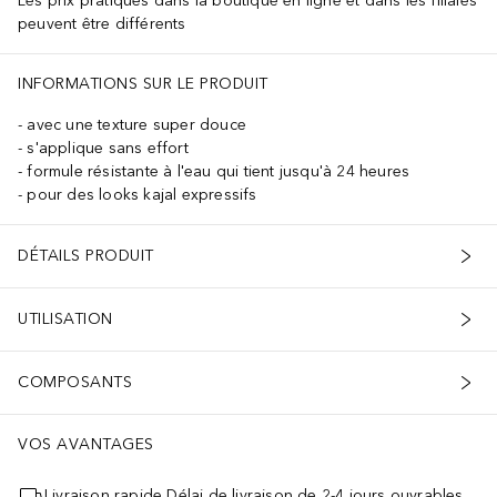
Les prix pratiqués dans la boutique en ligne et dans les filiales
peuvent être différents
INFORMATIONS SUR LE PRODUIT
avec une texture super douce
s'applique sans effort
formule résistante à l'eau qui tient jusqu'à 24 heures
pour des looks kajal expressifs
DÉTAILS PRODUIT
UTILISATION
COMPOSANTS
VOS AVANTAGES
Livraison rapide Délai de livraison de 2-4 jours ouvrables