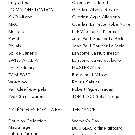
Hugo Boss
Givenchy L’Interdit
JO MALONE LONDON
Guerlain Abeille Royale
KIKO Milano
Guerlain Aqua Allegoria
MAC
Guerlain La Petite Robe Noire
Morphe
HERMÈS Terre d’Hermès
Payot
Jean Paul Gaultier La Belle
Rituals
Jean Paul Gaultier Le Male
Sol de Janeiro
Lancôme La Nuit Trésor
SWISS ARABIAN
Lancôme La vie est belle
The Ordinary
MUGLER Alien
TOM FORD
Rabanne 1 Million
Valentino
Rituals Sakura
Van Cleef & Arpels
Robert Piguet Fracas
Yves Saint Laurent
TOM FORD Soleil Neige
CATÉGORIES POPULAIRES
TENDANCE
Douglas Collection
Women's Day
Maquillage
DOUGLAS online giftcard
Lattafa Parfum