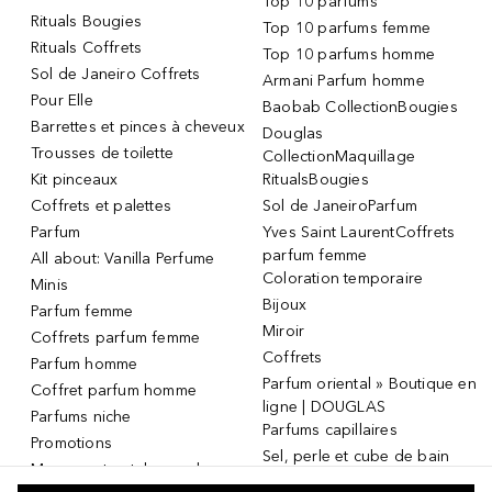
Top 10 parfums
Rituals Bougies
Top 10 parfums femme
Rituals Coffrets
Top 10 parfums homme
Sol de Janeiro Coffrets
Armani Parfum homme
Pour Elle
Baobab CollectionBougies
Barrettes et pinces à cheveux
Douglas
Trousses de toilette
CollectionMaquillage
Kit pinceaux
RitualsBougies
Coffrets et palettes
Sol de JaneiroParfum
Parfum
Yves Saint LaurentCoffrets
parfum femme
All about: Vanilla Perfume
Coloration temporaire
Minis
Bijoux
Parfum femme
Miroir
Coffrets parfum femme
Coffrets
Parfum homme
Parfum oriental » Boutique en
Coffret parfum homme
ligne | DOUGLAS
Parfums niche
Parfums capillaires
Promotions
Sel, perle et cube de bain
Masque et patch pour les
Dermaroller