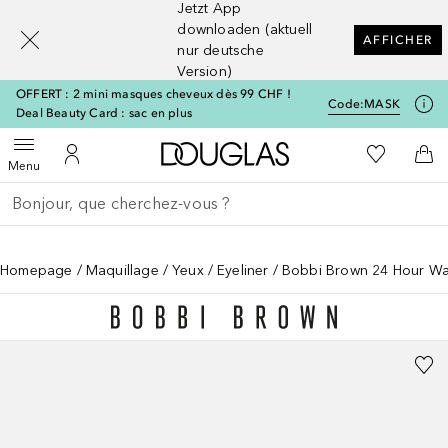
Jetzt App
[navigation.slideout.screenreader]
downloaden (aktuell
AFFICHER
nur deutsche
Version)
OFFERT : 2 mini masques cheveux dès 99 CHF !
Code:
MASK
Deal Beauty Card : sac en plus
Vers l'accueil Douglas
Vers Ma Li
Ouvrir le menu
Vers Mon Compte
Vers
Menu
Retourner
Exécuter la recherche
Homepage
Maquillage
Yeux
Eyeliner
Bobbi Brown 24 Hour Wat