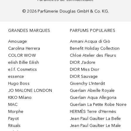
©
2026
Parfümerie Douglas GmbH & Co. KG.
GRANDES MARQUES
PARFUMS POPULAIRES
Amouage
Armani Acqua di Giò
Carolina Herrera
Benefit Holiday Collection
COLOR WOW
Chloé Atelier des Fleurs
eilish Billie Eilish
DIOR J’adore
e.l.f. Cosmetics
DIOR Miss Dior
essence
DIOR Sauvage
Hugo Boss
Givenchy L’Interdit
JO MALONE LONDON
Guerlain Abeille Royale
KIKO Milano
Guerlain Aqua Allegoria
MAC
Guerlain La Petite Robe Noire
Morphe
HERMÈS Terre d’Hermès
Payot
Jean Paul Gaultier La Belle
Rituals
Jean Paul Gaultier Le Male