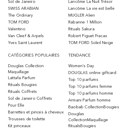
Sol de Janeiro
Lancôme La Nuit Trésor
SWISS ARABIAN
Lancôme La vie est belle
The Ordinary
MUGLER Alien
TOM FORD
Rabanne 1 Million
Valentino
Rituals Sakura
Van Cleef & Arpels
Robert Piguet Fracas
Yves Saint Laurent
TOM FORD Soleil Neige
CATÉGORIES POPULAIRES
TENDANCE
Douglas Collection
Women's Day
Maquillage
DOUGLAS online giftcard
Lattafa Parfum
Top 10 parfums
Rituals Bougies
Top 10 parfums femme
Rituals Coffrets
Top 10 parfums homme
Sol de Janeiro Coffrets
Armani Parfum homme
Pour Elle
Baobab CollectionBougies
Barrettes et pinces à cheveux
Douglas
Trousses de toilette
CollectionMaquillage
Kit pinceaux
RitualsBougies