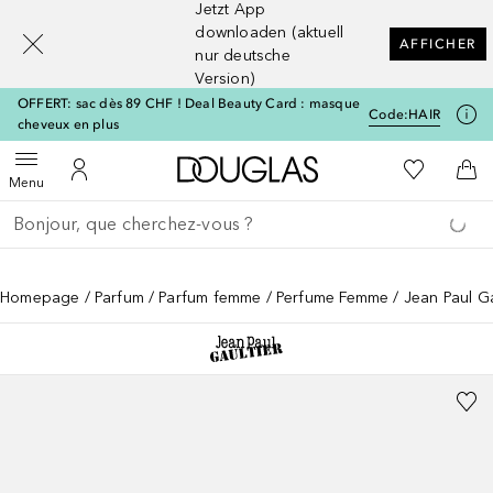
Jetzt App
[navigation.slideout.screenreader]
downloaden (aktuell
AFFICHER
nur deutsche
Version)
OFFERT: sac dès 89 CHF ! Deal Beauty Card : masque
Code:
HAIR
cheveux en plus
Vers l'accueil Douglas
Vers Ma Li
Ouvrir le menu
Vers Mon Compte
Vers
Menu
Retourner
Exécuter la recherche
Homepage
Parfum
Parfum femme
Perfume Femme
Jean Paul Ga